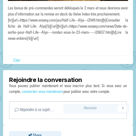
Les bonus de pré-commandes seront débloqués le 2 mars et nous devrions avoir
plus d'information sur la remise en stock du Valve Index très prochainement.
[hr][url=https://www.vossey.com/jeu/Half-Life--Alyx--i2049.htm][b]Consulter la
fiche de Half-Life: Alyx[/b][/url][hr][url=https://www.vossey.com/news/Date-de-
sortie-pour-Half-Life--Alyx---rendez-vous-le-23-mars----i20637.htm][b]Lire la
news entière[/b][/url]
Citer
Rejoindre la conversation
Vous pouvez publier maintenant et vous inscrire plus tard. Si vous avez un
compte,
connectez-vous maintenant
pour publier avec votre compte.
Abonnés
0
Répondre à ce sujet…
Share