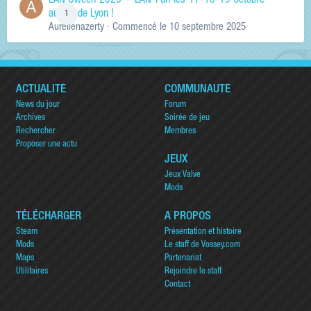
LAN'Oween 2025 – LAN Fun les 17-18-19 octobre
au sud de Lyon !
1
Aurelienazerty
· Commencé
le 10 septembre 2025
ACTUALITÉ
COMMUNAUTÉ
News du jour
Forum
Archives
Soirée de jeu
Rechercher
Membres
Proposer une actu
JEUX
Jeux Valve
Mods
TÉLÉCHARGER
A PROPOS
Steam
Présentation et histoire
Mods
Le staff de Vossey.com
Maps
Partenariat
Utilitaires
Rejoindre le staff
Contact