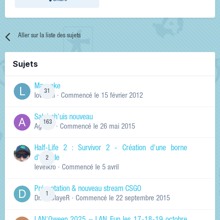
Aller sur la liste des sujets
Sujets
Manneke
31
lowskill
· Commencé
le 15 février 2012
Salut ch'uis nouveau
163
Ag0Nie
· Commencé
le 26 mai 2015
Half-Life 2 : Survivor 2 - Création d'une borne
d'arcade
2
levelkro
· Commencé
le 5 avril
Présentation & nouveau stream CSGO
1
Dr.KinSlayeR
· Commencé
le 22 septembre 2015