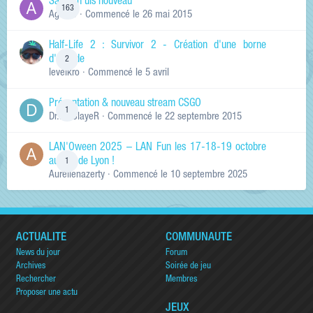
Salut ch'uis nouveau
163
Ag0Nie
· Commencé
le 26 mai 2015
Half-Life 2 : Survivor 2 - Création d'une borne
d'arcade
2
levelkro
· Commencé
le 5 avril
Présentation & nouveau stream CSGO
1
Dr.KinSlayeR
· Commencé
le 22 septembre 2015
LAN'Oween 2025 – LAN Fun les 17-18-19 octobre
au sud de Lyon !
1
Aurelienazerty
· Commencé
le 10 septembre 2025
ACTUALITÉ
COMMUNAUTÉ
News du jour
Forum
Archives
Soirée de jeu
Rechercher
Membres
Proposer une actu
JEUX