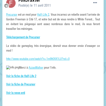
FoxDraxter
Posté(e)
le 11 avril 2011
Precursor
est un mod pour
Half-Life 2
. Vous incarnez un rebelle avant l'arrivée de
Gordon Freeman à Cité 17, et votre but est de vous rendre à White Forest... Tout
en évitant les piègesqui sont assez nombreux dans le mod, ils vous feront
travailler les méninges.
Téléchargement de Precursor
La vidéo de gameplay, très énergique, devrait vous donner envie d'essayer ce
mod !
http://www.youtube.com/watch?v=1m9ItOVX1LU?rel=0
Merci à
AzzasWalker
pour l'info.
Voir la fiche de Half-Life 2
Voir la fiche de Precursor
Voir la news enti