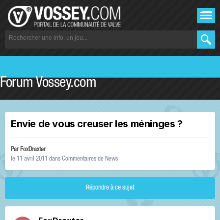
Forum Vossey.com
Envie de vous creuser les méninges ?
Par
FoxDraxter
le 11 avril 2011
dans
Commentaires de News
Répondre à ce sujet