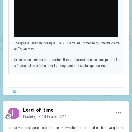
Une grosse vidéo de presque 1 h 30, un travail immense qui mérite d'être
vu.[/quotemsg]
Je viens de finir de le regarder. Il m'a impressionné en tout point ! Le
scénario est bien fichu et le tracking camera est plus que correct.
Citer
Lord_of_time
Posté(e)
le 18 février 2011
Je l'ai vue peu après sa sortie sur Dailymotion, et en effet ce film, vu qu'il ne