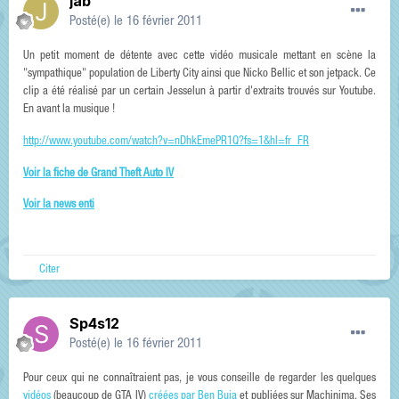
jab
Posté(e)
le 16 février 2011
Un petit moment de détente avec cette vidéo musicale mettant en scène la
"sympathique" population de Liberty City ainsi que Nicko Bellic et son jetpack. Ce
clip a été réalisé par un certain Jesselun à partir d'extraits trouvés sur Youtube.
En avant la musique !
http://www.youtube.com/watch?v=nDhkEmePR1Q?fs=1&hl=fr_FR
Voir la fiche de Grand Theft Auto IV
Voir la news enti
Citer
Sp4s12
Posté(e)
le 16 février 2011
Pour ceux qui ne connaîtraient pas, je vous conseille de regarder les quelques
vidéos
(beaucoup de GTA IV)
créées par Ben Buja
et publiées sur Machinima. Ses