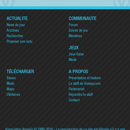
ACTUALITÉ
COMMUNAUTÉ
News du jour
Forum
Archives
Soirée de jeu
Rechercher
Membres
Proposer une actu
JEUX
Jeux Valve
Mods
TÉLÉCHARGER
A PROPOS
Steam
Présentation et histoire
Mods
Le staff de Vossey.com
Maps
Partenariat
Utilitaires
Rejoindre le staff
Contact
Association Anvelia
© 1999-2016 - La reproduction de ce site est illégale s'il n'a pas