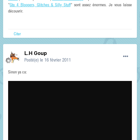
"
Gta 4 Bloopers, Glitches & Silly Stuff
" sont assez énormes. Je vous laisse
découvrir.
Citer
L.H Goup
Posté(e)
le 16 février 2011
Sinon ya ca: