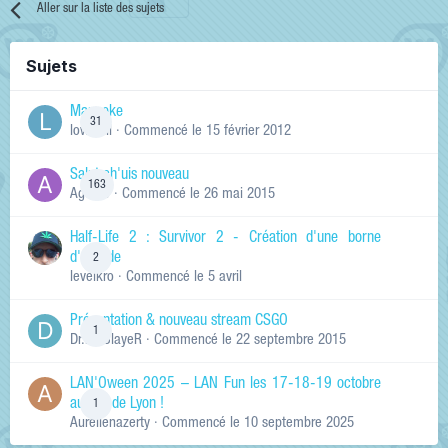
Aller sur la liste des sujets
Sujets
Manneke
31
lowskill
· Commencé
le 15 février 2012
Salut ch'uis nouveau
163
Ag0Nie
· Commencé
le 26 mai 2015
Half-Life 2 : Survivor 2 - Création d'une borne
d'arcade
2
levelkro
· Commencé
le 5 avril
Présentation & nouveau stream CSGO
1
Dr.KinSlayeR
· Commencé
le 22 septembre 2015
LAN'Oween 2025 – LAN Fun les 17-18-19 octobre
au sud de Lyon !
1
Aurelienazerty
· Commencé
le 10 septembre 2025