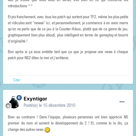
Moi je trouve que vous vous en sortez très bien en ce qui concerne les
introductions ^^
Et pis franchement, avec tous les patch qui sortent pour TF2, même les plus petits
et ridicules sont "newsé" ici, et personnellement, je commence à en avoir marre
qu'on ne parle que de ce jeu à la Counter-Kikoo, plutôt que de ce genre de jeu,
graphiquement bien plus abouti, plus intelligent en terme de gameplay et bourré
d'originalité !
Bon après si ça vous embête tant que ça que je propose une news à chaque
patch pour NS2 dites-le moi et j'arrêterai.
Citer
Exyntigor
Posté(e)
le 15 décembre 2010
Bien au contraire ! Dans l'équipe, plusieurs personnes ont bien apprécié NS
premier du nom et suivent le développement du 2 ! Et, comme tu le dis, ça
change des autres news