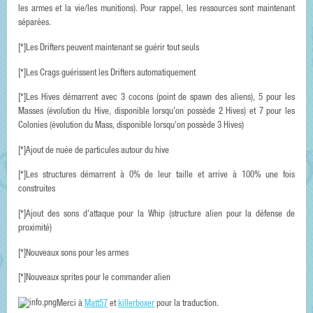
les armes et la vie/les munitions). Pour rappel, les ressources sont maintenant
séparées.
[*]Les Drifters peuvent maintenant se guérir tout seuls
[*]Les Crags guérissent les Drifters automatiquement
[*]Les Hives démarrent avec 3 cocons (point de spawn des aliens), 5 pour les
Masses (évolution du Hive, disponible lorsqu'on possède 2 Hives) et 7 pour les
Colonies (évolution du Mass, disponible lorsqu'on possède 3 Hives)
[*]Ajout de nuée de particules autour du hive
[*]Les structures démarrent à 0% de leur taille et arrive à 100% une fois
construites
[*]Ajout des sons d'attaque pour la Whip (structure alien pour la défense de
proximité)
[*]Nouveaux sons pour les armes
[*]Nouveaux sprites pour le commander alien
Merci à
Matt57
et
killerboxer
pour la traduction.