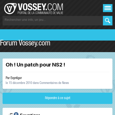
Forum Vossey.com
Oh ! Un patch pour NS2 !
Par
Exyntigor
le 15 décembre 2010
dans
Commentaires de News
Répondre à ce sujet