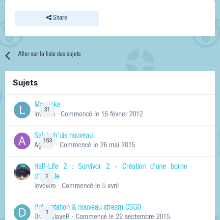
Share
Aller sur la liste des sujets
Sujets
Manneke
31
lowskill
· Commencé
le 15 février 2012
Salut ch'uis nouveau
163
Ag0Nie
· Commencé
le 26 mai 2015
Half-Life 2 : Survivor 2 - Création d'une borne
d'arcade
2
levelkro
· Commencé
le 5 avril
Présentation & nouveau stream CSGO
1
Dr.KinSlayeR
· Commencé
le 22 septembre 2015