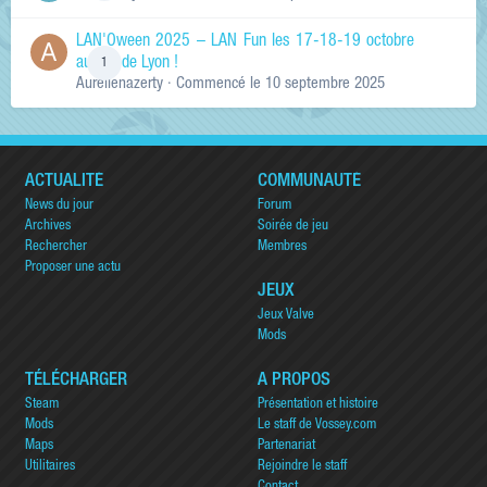
LAN'Oween 2025 – LAN Fun les 17-18-19 octobre
au sud de Lyon !
1
Aurelienazerty
· Commencé
le 10 septembre 2025
ACTUALITÉ
COMMUNAUTÉ
News du jour
Forum
Archives
Soirée de jeu
Rechercher
Membres
Proposer une actu
JEUX
Jeux Valve
Mods
TÉLÉCHARGER
A PROPOS
Steam
Présentation et histoire
Mods
Le staff de Vossey.com
Maps
Partenariat
Utilitaires
Rejoindre le staff