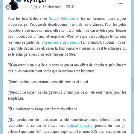
Exyntigor
Posté(e)
le 15 décembre 2010
Pour les bêta-testeurs de
Natural Selection 2
, les nombreuses mises à jour
proposées par l'équipe de développement sont de réels plaisirs. Pour les petits
rédacteurs que nous sommes, elles sont tout autant de casse-têtes pour trouver
des introductions un tantinet originales. M'est avis que d'ici quelques temps vous
réentendrez parler de la
grand-mère
de
Caouecs
! En attendant, l'update 159 est
disponible depuis peu et, selon la traditionnelle ritournelle, s'est téléchargée ou
se téléchargera lors d'un redémarrage de Steam.
[*]Correction d'un bug lié aux sons de pas et aux effets de ricochets qui n'étaient
pas joués correctement parce que la matière était inconnue
[*]Amélioration des performances côté serveur et client
[*]Ajout d'un moyen de chargement à chaud (pas besoin de redémarrer) pour les
scripts Lua
[*]Le healspray du Gorge est désormais efficace
[*]La production de ressources a été considérablement ralentie pour se
rapprocher de ce qui se faisait avec
Natural Selection
premier du nom (en
estimant que dans NS1 les équipes dépensaient environ 50% des ressources sur