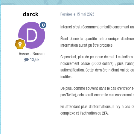
darck
Posté(e)
le 15 mai 2025
Internet s'est récemment emballé concernant un
Étant donné la quantité astronomique d'acteu
information aurait pu être probable.
Assoc - Bureau
Cependant, plus de peur que de mal. Les indices
13,6k
ridiculement basse (5000 dollars) ; puis l'an
authentification. Cette dernière n'étant valid
inutiles.
De plus, comme souvent dans le cas d'entreprises 
pas Twilio), cela serait encore le cas concernant c
En attendant plus d'informations, il n'y a pas
complexe et l'activation du 2FA.