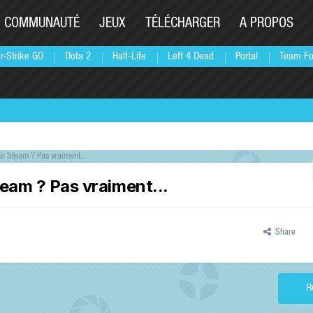
COMMUNAUTÉ
JEUX
TÉLÉCHARGER
A PROPOS
r-Strike GO
Dota 2
Half-Life
Left 4 Dead
Portal
Team Fo
r Steam ? Pas vraiment...
eam ? Pas vraiment...
Share
R