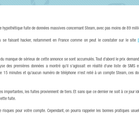
e hypothétique fuite de données massives concernant Steam, avec pas moins de 89 milli
rs se faisant hacker, notamment en France comme on peut le constater sur le site
 du manque de sérieux de cette annonce se sont accumulés. Tout d'abord le prix demand
alyse des premières données a montré qu'il s'agissait en réalité d'une liste de SMS 
e que 15 minutes et qu'aucun numéro de téléphone n'est relié à un compte Steam, ces d
importantes, les fuites proviennent de tiers. Et sans que ce dernier ne soit à ce jour ide
ette fuite.
 de risques pour votre compte. Cependant, on pourra rappeler les bonnes pratiques usue