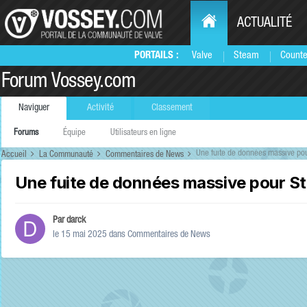
ACTUALITÉ
PORTAILS :
Valve
Steam
Counte
Forum Vossey.com
Naviguer
Activité
Classement
Forums
Équipe
Utilisateurs en ligne
Une fuite de données massive pou
Accueil
La Communauté
Commentaires de News
Une fuite de données massive pour St
Par
darck
le 15 mai 2025
dans
Commentaires de News