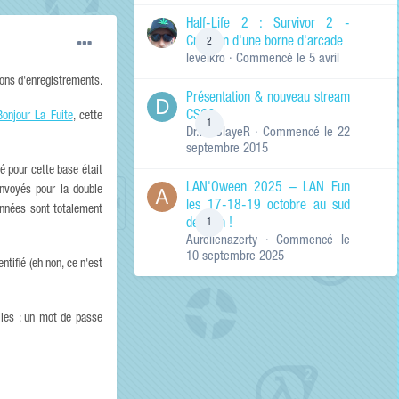
de ma recherche
RECHERCHER LES
Half-Life 2 : Survivor 2 -
RÉSULTATS DANS…
Création d'une borne d'arcade
2
levelkro
· Commencé
le 5 avril
Titres et corps
des contenus
ons d'enregistrements.
Présentation & nouveau stream
Titres des
CSGO
contenus
Bonjour La Fuite
, cette
1
Dr.KinSlayeR
· Commencé
le 22
uniquement
septembre 2015
é pour cette base était
LAN'Oween 2025 – LAN Fun
envoyés pour la double
les 17-18-19 octobre au sud
onnées sont totalement
de Lyon !
1
Aurelienazerty
· Commencé
le
10 septembre 2025
ntifié (eh non, ce n'est
lles : un mot de passe