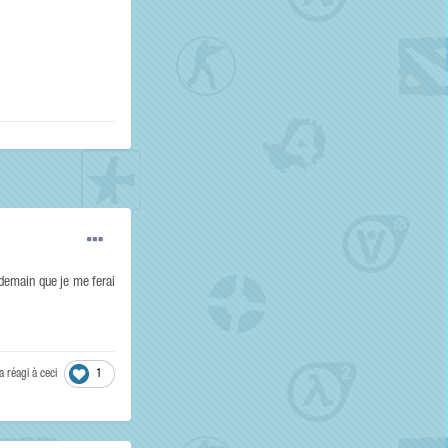
demain que je me ferai
a réagi à ceci
1