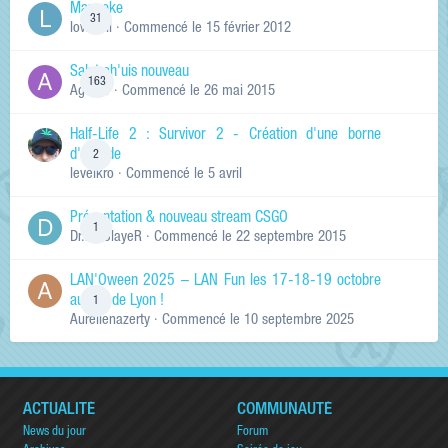
Manneke
31
lowskill
· Commencé
le 15 février 2012
Salut ch'uis nouveau
163
Ag0Nie
· Commencé
le 26 mai 2015
Half-Life 2 : Survivor 2 - Création d'une borne
d'arcade
2
levelkro
· Commencé
le 5 avril
Présentation & nouveau stream CSGO
1
Dr.KinSlayeR
· Commencé
le 22 septembre 2015
LAN'Oween 2025 – LAN Fun les 17-18-19 octobre
au sud de Lyon !
1
Aurelienazerty
· Commencé
le 10 septembre 2025
ACTUALITÉ
COMMUNAUTÉ
News du jour
Forum