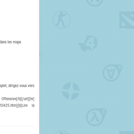
 dans les maps
plet, dirigez-vous vers
ffensive[/b][/url][hr]
-i20425.htm][b]Lire la