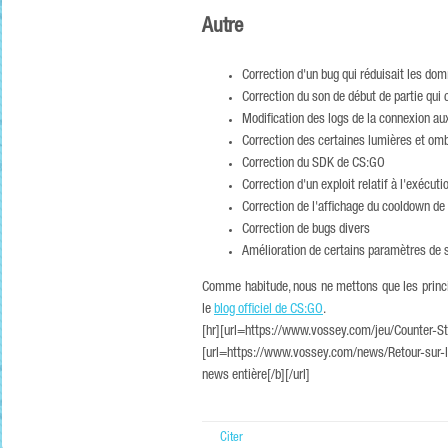
Autre
Correction d'un bug qui réduisait les do
Correction du son de début de partie qui 
Modification des logs de la connexion au
Correction des certaines lumières et om
Correction du SDK de CS:GO
Correction d'un exploit relatif à l'exécu
Correction de l'affichage du cooldown de 
Correction de bugs divers
Amélioration de certains paramètres de sé
Comme habitude, nous ne mettons que les princip
le
blog officiel de CS:GO
.
[hr][url=https://www.vossey.com/jeu/Counter-S
[url=https://www.vossey.com/news/Retour-sur-l
news entière[/b][/url]
Citer