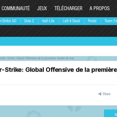
COMMUNAUTÉ
JEUX
TÉLÉCHARGER
A PROPOS
r-Strike GO
Dota 2
Half-Life
Left 4 Dead
Portal
Team Fo
unter-Strike: Global Offensive de la première moitié de mai
-Strike: Global Offensive de la première
Share
R