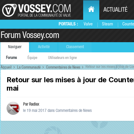
ACTUALITÉ
PORTAILS :
Valve
Steam
Counte
Forum Vossey.com
Naviguer
Activité
Classement
Forums
Équipe
Utilisateurs en ligne
Retour sur les mises à jour de Co
Accueil
La Communauté
Commentaires de News
Retour sur les mises à jour de Counter
mai
Par
Radiax
le 19 mai 2017
dans
Commentaires de News