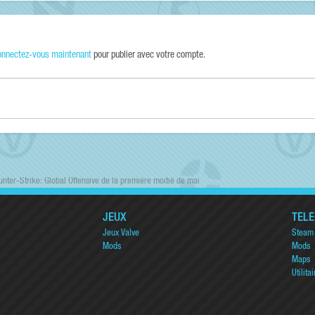
onnectez-vous maintenant
pour publier avec votre compte.
unter-Strike: Global Offensive de la première moitié de mai
JEUX
TÉL
Jeux Valve
Steam
Mods
Mods
Maps
Utilitai