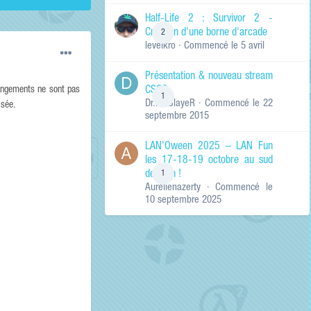
de ma recherche
RECHERCHER LES
Half-Life 2 : Survivor 2 -
RÉSULTATS DANS…
Création d'une borne d'arcade
2
levelkro
· Commencé
le 5 avril
Titres et corps
des contenus
Présentation & nouveau stream
Titres des
CSGO
hangements ne sont pas
contenus
1
Dr.KinSlayeR
· Commencé
le 22
uniquement
isée.
septembre 2015
LAN'Oween 2025 – LAN Fun
les 17-18-19 octobre au sud
de Lyon !
1
Aurelienazerty
· Commencé
le
10 septembre 2025