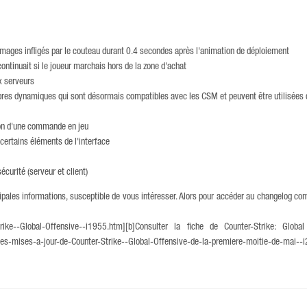
mmages infligés par le couteau durant 0.4 secondes après l'animation de déploiement
continuait si le joueur marchais hors de la zone d'achat
x serveurs
bres dynamiques qui sont désormais compatibles avec les CSM et peuvent être utilisées
tion d'une commande en jeu
certains éléments de l'interface
curité (serveur et client)
ales informations, susceptible de vous intéresser. Alors pour accéder au changelog com
trike--Global-Offensive--i1955.htm][b]Consulter la fiche de Counter-Strike: Global O
es-mises-a-jour-de-Counter-Strike--Global-Offensive-de-la-premiere-moitie-de-mai-