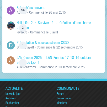
Salut ch'uis nouveau
163
Ag0Nie
· Commencé
le 26 mai 2015
Half-Life 2 : Survivor 2 - Création d'une borne
d'arcade
2
levelkro
· Commencé
le 5 avril
Présentation & nouveau stream CSGO
1
Dr.KinSlayeR
· Commencé
le 22 septembre 2015
LAN'Oween 2025 – LAN Fun les 17-18-19 octobre
au sud de Lyon !
1
Aurelienazerty
· Commencé
le 10 septembre 2025
ACTUALITÉ
COMMUNAUTÉ
News du jour
Forum
Archives
Soirée de jeu
Rechercher
Membres