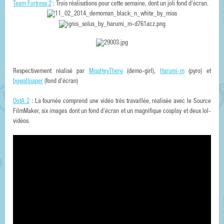
Team Fortress 2
: Trois réalisations pour cette semaine, dont un joli fond d'écran.
Respectivement réalisé par
MissHeyThere
(demo-girl),
Harumi-m
(pyro) et
bgwallpaper
(fond d'écran)
DotA 2
: La fournée comprend une vidéo très travaillée, réalisée avec le Source
FilmMaker, six images dont un fond d'écran et un magnifique cosplay et deux lol-
vidéos.