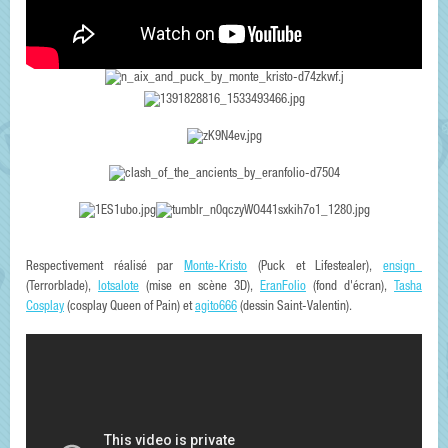
Respectivement réalisé par
Monte-Kristo
(Puck et Lifestealer),
ensign_
(Terrorblade),
lotsalote
(mise en scène 3D),
EranFolio
(fond d'écran),
Tasha
Cosplay
(cosplay Queen of Pain) et
agito666
(dessin Saint-Valentin).