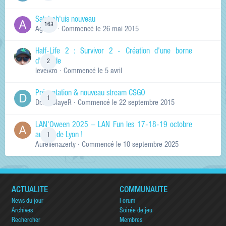
Salut ch'uis nouveau
163
Ag0Nie
· Commencé
le 26 mai 2015
Half-Life 2 : Survivor 2 - Création d'une borne
d'arcade
2
levelkro
· Commencé
le 5 avril
Présentation & nouveau stream CSGO
1
Dr.KinSlayeR
· Commencé
le 22 septembre 2015
LAN'Oween 2025 – LAN Fun les 17-18-19 octobre
au sud de Lyon !
1
Aurelienazerty
· Commencé
le 10 septembre 2025
ACTUALITÉ
COMMUNAUTÉ
News du jour
Forum
Archives
Soirée de jeu
Rechercher
Membres