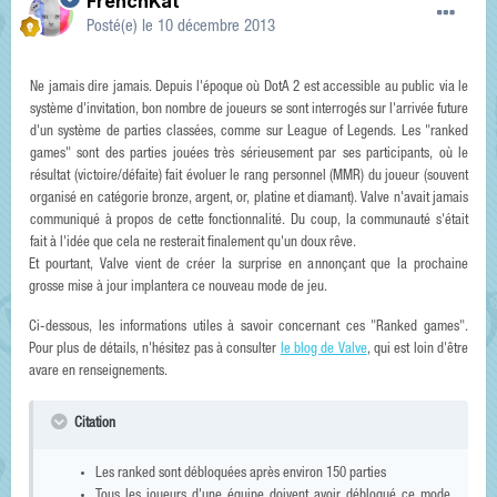
FrenchKat
Posté(e)
le 10 décembre 2013
Ne jamais dire jamais. Depuis l'époque où DotA 2 est accessible au public via le
système d'invitation, bon nombre de joueurs se sont interrogés sur l'arrivée future
d'un système de parties classées, comme sur League of Legends. Les "ranked
games" sont des parties jouées très sérieusement par ses participants, où le
résultat (victoire/défaite) fait évoluer le rang personnel (MMR) du joueur (souvent
organisé en catégorie bronze, argent, or, platine et diamant). Valve n'avait jamais
communiqué à propos de cette fonctionnalité. Du coup, la communauté s'était
fait à l'idée que cela ne resterait finalement qu'un doux rêve.
Et pourtant, Valve vient de créer la surprise en annonçant que la prochaine
grosse mise à jour implantera ce nouveau mode de jeu.
Ci-dessous, les informations utiles à savoir concernant ces "Ranked games".
Pour plus de détails, n'hésitez pas à consulter
le blog de Valve
, qui est loin d'être
avare en renseignements.
Citation
Les ranked sont débloquées après environ 150 parties
Tous les joueurs d'une équipe doivent avoir débloqué ce mode