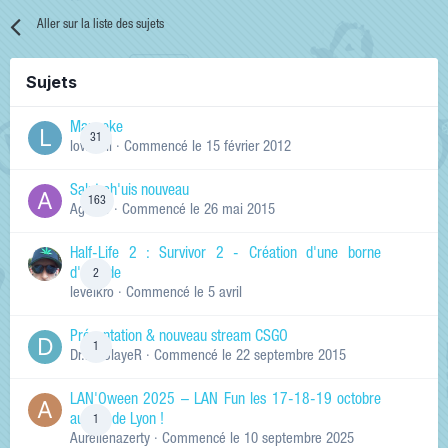
Aller sur la liste des sujets
Sujets
Manneke
31
lowskill
· Commencé
le 15 février 2012
Salut ch'uis nouveau
163
Ag0Nie
· Commencé
le 26 mai 2015
Half-Life 2 : Survivor 2 - Création d'une borne
d'arcade
2
levelkro
· Commencé
le 5 avril
Présentation & nouveau stream CSGO
1
Dr.KinSlayeR
· Commencé
le 22 septembre 2015
LAN'Oween 2025 – LAN Fun les 17-18-19 octobre
au sud de Lyon !
1
Aurelienazerty
· Commencé
le 10 septembre 2025