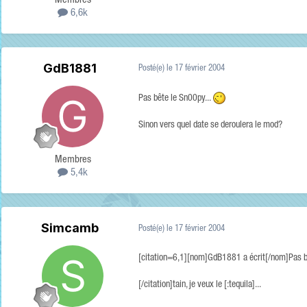
Membres
6,6k
GdB1881
Posté(e)
le 17 février 2004
Pas bête le Sn00py...
Sinon vers quel date se deroulera le mod?
Membres
5,4k
Simcamb
Posté(e)
le 17 février 2004
[citation=6,1][nom]GdB1881 a écrit[/nom]Pas b
[/citation]tain, je veux le [:tequila]...