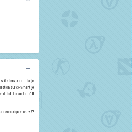
 fichiers pour et la je
 question sur comment je
er de lui demander où il
uper compliquer okay !?