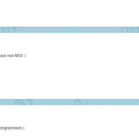
à pour mon MOD :/
s programmeurs )