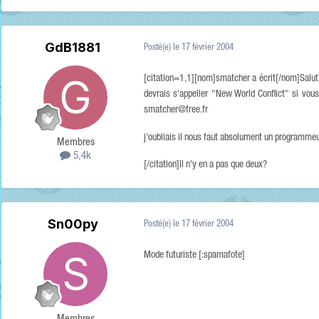
GdB1881
Posté(e)
le 17 février 2004
[citation=1,1][nom]smatcher a écrit[/nom]Salut j
devrais s'appeller "New World Conflict" si vous
smatcher@free.fr
j'oubliais il nous faut absolument un programmeur
Membres
5,4k
[/citation]Il n'y en a pas que deux?
Sn00py
Posté(e)
le 17 février 2004
Mode futuriste [:spamafote]