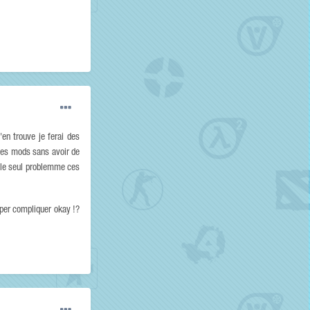
'en trouve je ferai des
 des mods sans avoir de
et le seul problemme ces
uper compliquer okay !?