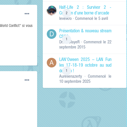
de ma recherche
RECHERCHER LES
Half-Life 2 : Survivor 2 -
RÉSULTATS DANS…
Création d'une borne d'arcade
2
levelkro
· Commencé
le 5 avril
Titres et corps
des contenus
World Conflict" si vous
Présentation & nouveau stream
Titres des
CSGO
contenus
1
Dr.KinSlayeR
· Commencé
le 22
uniquement
septembre 2015
LAN'Oween 2025 – LAN Fun
les 17-18-19 octobre au sud
de Lyon !
1
Aurelienazerty
· Commencé
le
10 septembre 2025