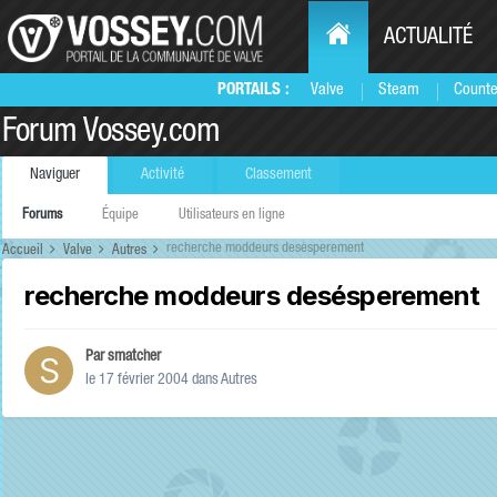
ACTUALITÉ
PORTAILS :
Valve
Steam
Counte
Forum Vossey.com
Naviguer
Activité
Classement
Forums
Équipe
Utilisateurs en ligne
recherche moddeurs desésperement
Accueil
Valve
Autres
recherche moddeurs desésperement
Par
smatcher
le 17 février 2004
dans
Autres