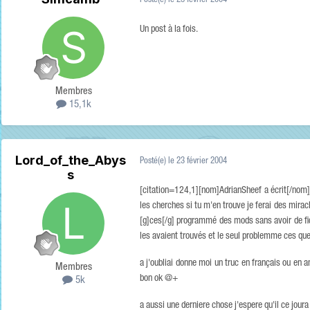
Posté(e)
le 23 février 2004
Un post à la fois.
Membres
15,1k
Lord_of_the_Abys
Posté(e)
le 23 février 2004
s
[citation=124,1][nom]AdrianSheef a écrit[/nom]j
les cherches si tu m'en trouve je ferai des mirac
[g]ces[/g] programmé des mods sans avoir de fichie
les avaient trouvés et le seul problemme ces que 
a j'oubliai donne moi un truc en français ou en 
Membres
bon ok @+
5k
a aussi une derniere chose j'espere qu'il ce joura 