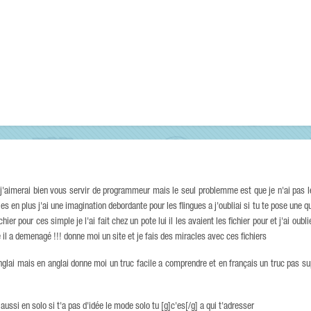
'aimerai bien vous servir de programmeur mais le seul problemme est que je n'ai pas les
les en plus j'ai une imagination debordante pour les flingues a j'oubliai si tu te pose une
r pour ces simple je l'ai fait chez un pote lui il les avaient les fichier pour et j'ai oubli
il a demenagé !!! donne moi un site et je fais des miracles avec ces fichiers
anglai mais en anglai donne moi un truc facile a comprendre et en français un truc pas s
aussi en solo si t'a pas d'idée le mode solo tu [g]c'es[/g] a qui t'adresser