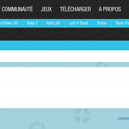
COMMUNAUTÉ
JEUX
TÉLÉCHARGER
A PROPOS
r-Strike GO
Dota 2
Half-Life
Left 4 Dead
Portal
Team Fo
Commen