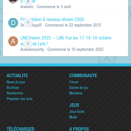
d'arcade
2
levelkro
· Commencé
le 5 avril
Présentation & nouveau stream CSGO
1
Dr.KinSlayeR
· Commencé
le 22 septembre 2015
LAN'Oween 2025 – LAN Fun les 17-18-19 octobre
au sud de Lyon !
1
Aurelienazerty
· Commencé
le 10 septembre 2025
ACTUALITÉ
COMMUNAUTÉ
News du jour
Forum
Archives
Soirée de jeu
Rechercher
Membres
Proposer une actu
JEUX
Jeux Valve
Mods
TÉLÉCHARGER
A PROPOS