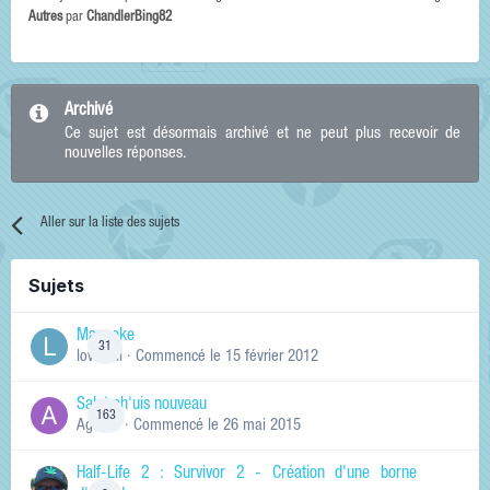
Autres
par
ChandlerBing82
Archivé
Ce sujet est désormais archivé et ne peut plus recevoir de
nouvelles réponses.
Aller sur la liste des sujets
Sujets
Manneke
31
lowskill
· Commencé
le 15 février 2012
Salut ch'uis nouveau
163
Ag0Nie
· Commencé
le 26 mai 2015
Half-Life 2 : Survivor 2 - Création d'une borne