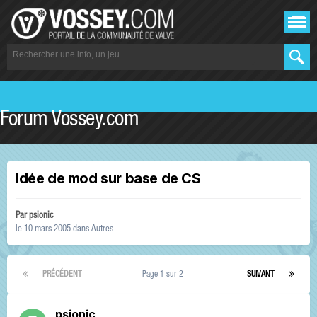
Forum Vossey.com
Idée de mod sur base de CS
Par
psionic
le 10 mars 2005
dans
Autres
PRÉCÉDENT
Page 1 sur 2
SUIVANT
psionic