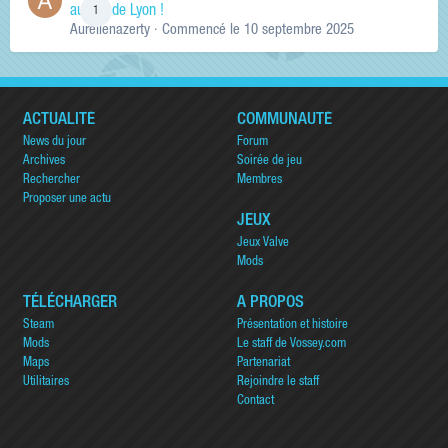
au sud de Lyon !
1
Aurelienazerty
· Commencé
le 10 septembre 2025
ACTUALITÉ
COMMUNAUTÉ
News du jour
Forum
Archives
Soirée de jeu
Rechercher
Membres
Proposer une actu
JEUX
Jeux Valve
Mods
TÉLÉCHARGER
A PROPOS
Steam
Présentation et histoire
Mods
Le staff de Vossey.com
Maps
Partenariat
Utilitaires
Rejoindre le staff
Contact