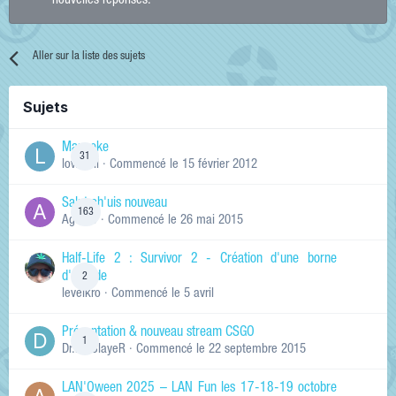
nouvelles réponses.
Aller sur la liste des sujets
Sujets
Manneke
31
lowskill
· Commencé
le 15 février 2012
Salut ch'uis nouveau
163
Ag0Nie
· Commencé
le 26 mai 2015
Half-Life 2 : Survivor 2 - Création d'une borne
d'arcade
2
levelkro
· Commencé
le 5 avril
Présentation & nouveau stream CSGO
1
Dr.KinSlayeR
· Commencé
le 22 septembre 2015
LAN'Oween 2025 – LAN Fun les 17-18-19 octobre