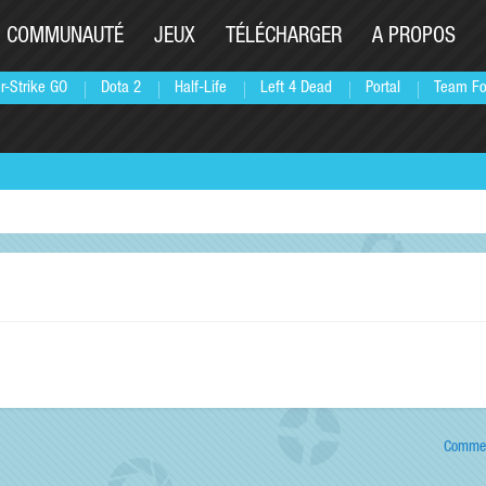
COMMUNAUTÉ
JEUX
TÉLÉCHARGER
A PROPOS
r-Strike GO
Dota 2
Half-Life
Left 4 Dead
Portal
Team Fo
Commen