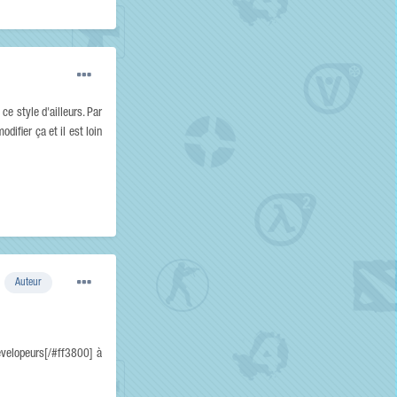
 style d'ailleurs. Par
ifier ça et il est loin
Auteur
dévelopeurs[/#ff3800] à