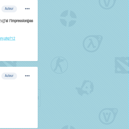
Auteur
2a]
j'ai l'impression(pas
lery.php?12
Auteur