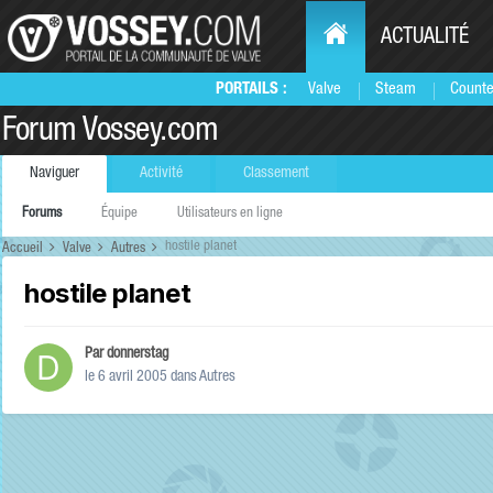
ACTUALITÉ
PORTAILS :
Valve
Steam
Counte
Forum Vossey.com
Naviguer
Activité
Classement
Forums
Équipe
Utilisateurs en ligne
hostile planet
Accueil
Valve
Autres
hostile planet
Par
donnerstag
le 6 avril 2005
dans
Autres