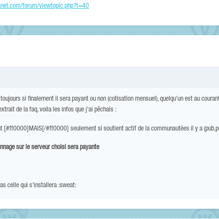
lanet.com/forum/viewtopic.php?t=40
toujours si finalement il sera payant ou non (cotisation mensuel), quelqu'un est au coura
rait de la faq, voila les infos que j'ai pêchais :
nt [#ff0000]MAIS[/#ff0000] seulement si soutient actif de la communautées il y a (pub,pe
nnage sur le serveur choisi sera payante
s celle qui s'installera :sweat: