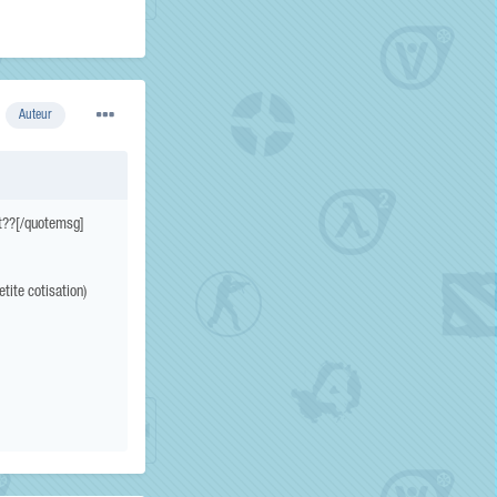
Auteur
nt??[/quotemsg]
tite cotisation)