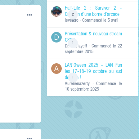
de ma recherche
RECHERCHER LES
Half-Life 2 : Survivor 2 -
RÉSULTATS DANS…
Création d'une borne d'arcade
2
levelkro
· Commencé
le 5 avril
Titres et corps
des contenus
Présentation & nouveau stream
Titres des
CSGO
contenus
1
Dr.KinSlayeR
· Commencé
le 22
uniquement
septembre 2015
LAN'Oween 2025 – LAN Fun
les 17-18-19 octobre au sud
de Lyon !
1
Aurelienazerty
· Commencé
le
10 septembre 2025