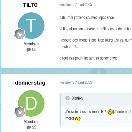
TILT0
Posté(e)
le 7 avril 2005
bah...moi j'attend sa avec inpatience.....
si ils ont un bon serveur et qu'il nous code un bo
j'espere des models pas trop lourd....si ya d
Membres
mechant!!!.....
65
e tout cas pour l'instant sa donne envie...
donnerstag
Posté(e)
le 7 avril 2005
Citation
J'envoie dans les mods HL²
[/quotemsg]
merci
Membres
95