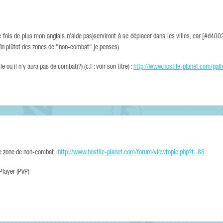
 fois de plus mon anglais n'aide pas)serviront à se déplacer dans les villes, car [#d400
nfin plûtot des zones de "non-combat" je penses)
 ou il n'y aura pas de combat(?) (c.f : voir son titre) :
http://www.hostile-planet.com/gal
de zone de non-combat :
http://www.hostile-planet.com/forum/viewtopic.php?t=88
Player (PVP)