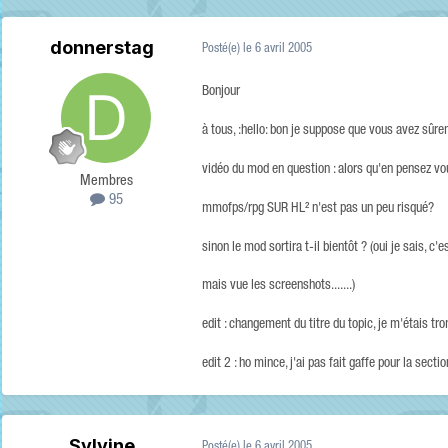
donnerstag
Posté(e)
le 6 avril 2005
Bonjour
à tous, :hello: bon je suppose que vous avez sûre
vidéo du mod en question : alors qu'en pensez vo
Membres
95
mmofps/rpg SUR HL² n'est pas un peu risqué?
sinon le mod sortira t-il bientôt ? (oui je sais, c'
mais vue les screenshots.......)
edit : changement du titre du topic, je m'étais tr
edit 2 : ho mince, j'ai pas fait gaffe pour la sec
Sylvine
Posté(e)
le 6 avril 2005