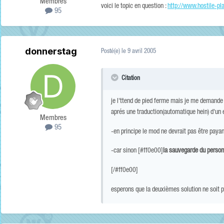
Membres
voici le topic en question :
http://www.hostile-p
95
donnerstag
Posté(e)
le 9 avril 2005
Citation
je l'ttend de pied ferme mais je me demande 
aprés une traduction(automatique hein) d'un ext
Membres
95
-en principe le mod ne devrait pas être paya
-car sinon [#ff0e00]
la sauvegarde du person
[/#ff0e00]
esperons que la deuxièmes solution ne soit pa