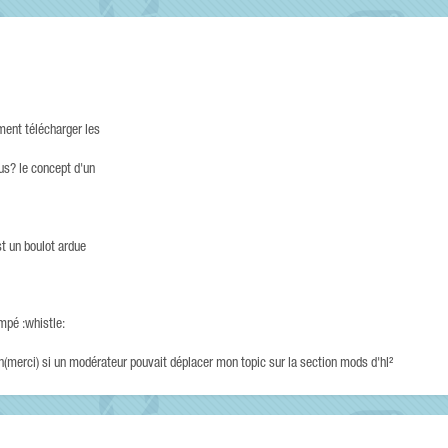
ment télécharger les
us? le concept d'un
est un boulot ardue
ompé :whistle:
tion(merci) si un modérateur pouvait déplacer mon topic sur la section mods d'hl²