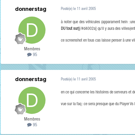
donnerstag
Posté(e)
le 11 avril 2005
à noter que des véhicules (apparament hein : une
DU tout sur)
[/#d4002a] qu'il y aura des villes(e
ce screenshot en tous cas laisse penser à une ville
Membres
95
donnerstag
Posté(e)
le 11 avril 2005
en ce qui concerne les histoires de serveurs et 
vue sur la faq : ce sera presque que du Player Vs 
Membres
95