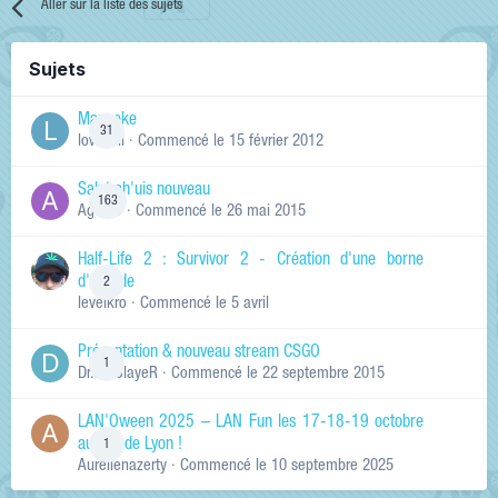
Aller sur la liste des sujets
Sujets
Manneke
31
lowskill
· Commencé
le 15 février 2012
Salut ch'uis nouveau
163
Ag0Nie
· Commencé
le 26 mai 2015
Half-Life 2 : Survivor 2 - Création d'une borne
d'arcade
2
levelkro
· Commencé
le 5 avril
Présentation & nouveau stream CSGO
1
Dr.KinSlayeR
· Commencé
le 22 septembre 2015
LAN'Oween 2025 – LAN Fun les 17-18-19 octobre
au sud de Lyon !
1
Aurelienazerty
· Commencé
le 10 septembre 2025