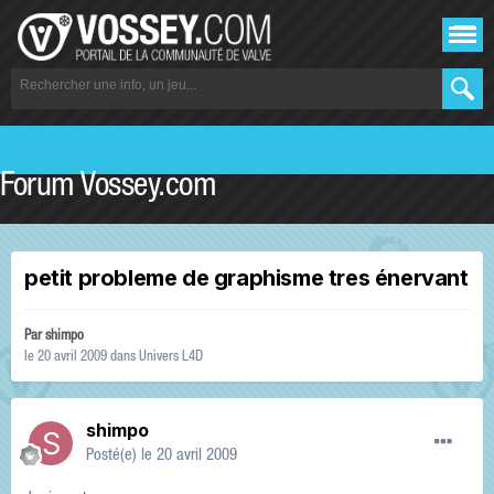
Forum Vossey.com
petit probleme de graphisme tres énervant
Par
shimpo
le 20 avril 2009
dans
Univers L4D
shimpo
Posté(e)
le 20 avril 2009