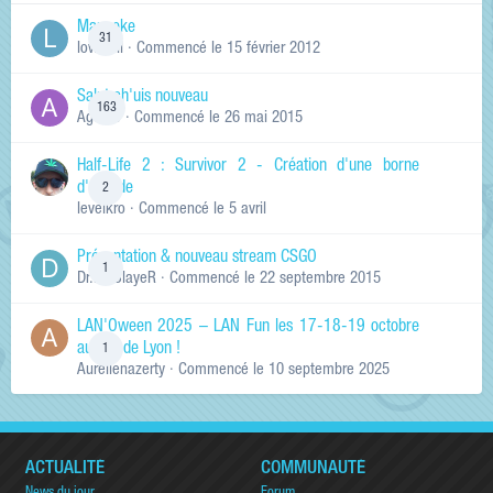
Manneke
31
lowskill
· Commencé
le 15 février 2012
Salut ch'uis nouveau
163
Ag0Nie
· Commencé
le 26 mai 2015
Half-Life 2 : Survivor 2 - Création d'une borne
d'arcade
2
levelkro
· Commencé
le 5 avril
Présentation & nouveau stream CSGO
1
Dr.KinSlayeR
· Commencé
le 22 septembre 2015
LAN'Oween 2025 – LAN Fun les 17-18-19 octobre
au sud de Lyon !
1
Aurelienazerty
· Commencé
le 10 septembre 2025
ACTUALITÉ
COMMUNAUTÉ