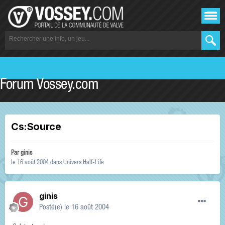
Forum Vossey.com
Cs:Source
Par
ginis
le 16 août 2004
dans
Univers Half-Life
ginis
Posté(e)
le 16 août 2004