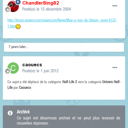
ChandlerBing82
Posté(e)
le 15 décembre 2004
http://forum.vossey.com/vosseycom/News/Mise-a-jour-de-Steam--sujet-6137-
1.htm
7 years later...
caouecs
Posté(e)
le 1 juin 2012
Ce sujet a été déplacé de la catégorie
Half-Life 2
vers la categorie
Univers Half-
Life
par
Caouecs
Archivé
Ce sujet est désormais archivé et ne peut plus recevoir de
nouvelles réponses.