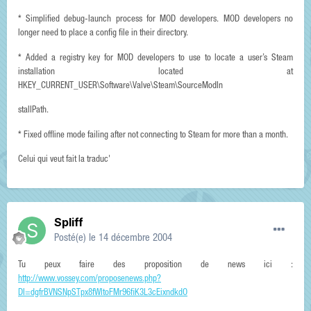
* Simplified debug-launch process for MOD developers. MOD developers no
longer need to place a config file in their directory.
* Added a registry key for MOD developers to use to locate a user’s Steam
installation located at
HKEY_CURRENT_USER\Software\Valve\Steam\SourceModIn
stallPath.
* Fixed offline mode failing after not connecting to Steam for more than a month.
Celui qui veut fait la traduc'
Spliff
Posté(e)
le 14 décembre 2004
Tu peux faire des proposition de news ici :
http://www.vossey.com/proposenews.php?
DI=dgfrBVNSNpSTpx8fWItoFMr96fiK3L3cEixndkdO