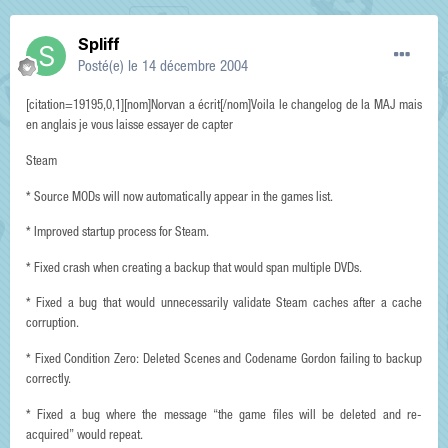
Spliff
Posté(e)
le 14 décembre 2004
[citation=19195,0,1][nom]Norvan a écrit[/nom]Voila le changelog de la MAJ mais
en anglais je vous laisse essayer de capter
Steam
* Source MODs will now automatically appear in the games list.
* Improved startup process for Steam.
* Fixed crash when creating a backup that would span multiple DVDs.
* Fixed a bug that would unnecessarily validate Steam caches after a cache
corruption.
* Fixed Condition Zero: Deleted Scenes and Codename Gordon failing to backup
correctly.
* Fixed a bug where the message “the game files will be deleted and re-
acquired” would repeat.