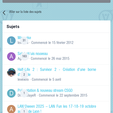
Aller sur la liste des sujets
Sujets
Manneke
31
lowskill
· Commencé
le 15 février 2012
Salut ch'uis nouveau
163
Ag0Nie
· Commencé
le 26 mai 2015
Half-Life 2 : Survivor 2 - Création d'une borne
d'arcade
2
levelkro
· Commencé
le 5 avril
Présentation & nouveau stream CSGO
1
Dr.KinSlayeR
· Commencé
le 22 septembre 2015
LAN'Oween 2025 – LAN Fun les 17-18-19 octobre
au sud de Lyon !
1