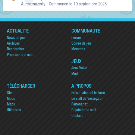
Aurelienazerty
· Commencé
le 10 septembre 2025
ACTUALITÉ
COMMUNAUTÉ
News du jour
Forum
Archives
Soirée de jeu
Rechercher
Membres
Proposer une actu
JEUX
Jeux Valve
Mods
TÉLÉCHARGER
A PROPOS
Steam
Présentation et histoire
Mods
Le staff de Vossey.com
Maps
Partenariat
Utilitaires
Rejoindre le staff
Contact