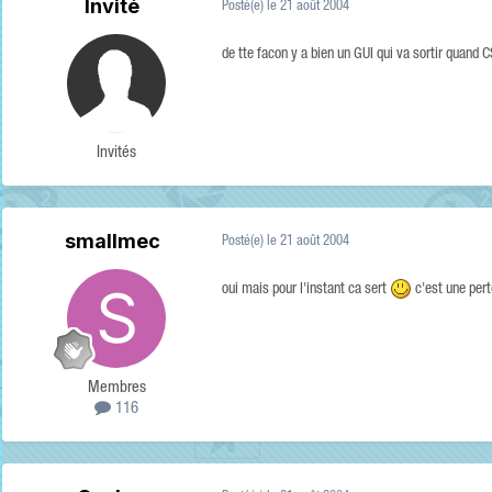
Invité
Posté(e)
le 21 août 2004
de tte facon y a bien un GUI qui va sortir quand C
Invités
smallmec
Posté(e)
le 21 août 2004
oui mais pour l'instant ca sert
c'est une per
Membres
116