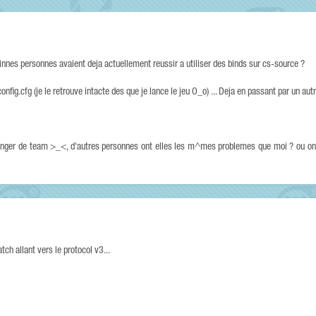
ainnes personnes avaient deja actuellement reussir a utiliser des binds sur cs-source ?
config.cfg (je le retrouve intacte des que je lance le jeu O_o) ... Deja en passant par un autre
nger de team >_<, d'autres personnes ont elles les m^mes problemes que moi ? ou ont
ch allant vers le protocol v3...