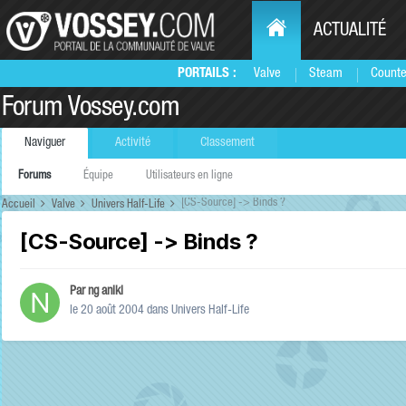
ACTUALITÉ
PORTAILS :
Valve
Steam
Counte
Forum Vossey.com
Naviguer
Activité
Classement
Forums
Équipe
Utilisateurs en ligne
[CS-Source] -> Binds ?
Accueil
Valve
Univers Half-Life
[CS-Source] -> Binds ?
Par
ng aniki
le 20 août 2004
dans
Univers Half-Life