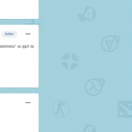
Auteur
 +teammenu" ou qqch du