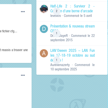
de ma recherche
RECHERCHER LES
Half-Life 2 : Survivor 2 -
RÉSULTATS DANS…
Création d'une borne d'arcade
2
levelkro
· Commencé
le 5 avril
Titres et corps
des contenus
Présentation & nouveau stream
Titres des
CSGO
contenus
 fichier cfg....
1
Dr.KinSlayeR
· Commencé
le 22
uniquement
septembre 2015
 reussis a trouver une
LAN'Oween 2025 – LAN Fun
les 17-18-19 octobre au sud
de Lyon !
1
Aurelienazerty
· Commencé
le
10 septembre 2025