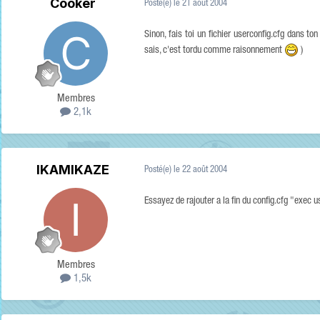
Cooker
Posté(e)
le 21 août 2004
Sinon, fais toi un fichier userconfig.cfg dans t
sais, c'est tordu comme raisonnement
)
Membres
2,1k
IKAMIKAZE
Posté(e)
le 22 août 2004
Essayez de rajouter a la fin du config.cfg "exec u
Membres
1,5k