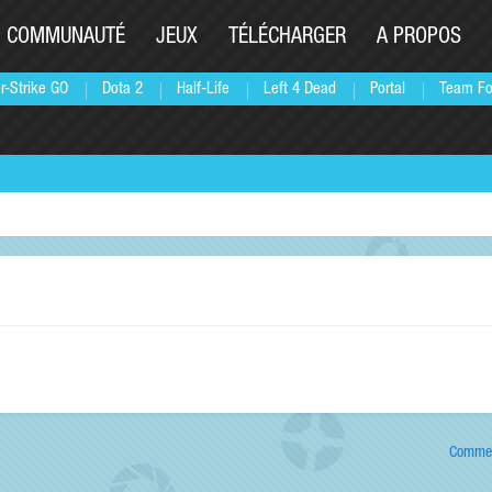
COMMUNAUTÉ
JEUX
TÉLÉCHARGER
A PROPOS
r-Strike GO
Dota 2
Half-Life
Left 4 Dead
Portal
Team Fo
Commen