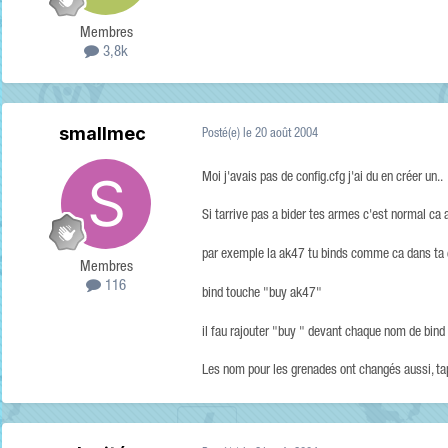
Membres
3,8k
smallmec
Posté(e)
le 20 août 2004
Moi j'avais pas de config.cfg j'ai du en créer un..
Si tarrive pas a bider tes armes c'est normal ca 
par exemple la ak47 tu binds comme ca dans ta 
Membres
116
bind touche "buy ak47"
il fau rajouter "buy " devant chaque nom de bind
Les nom pour les grenades ont changés aussi, ta