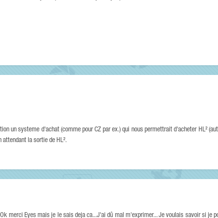
tion un systeme d'achat (comme pour CZ par ex.) qui nous permettrait d'acheter HL² (aut
 attendant la sortie de HL².
merci Eyes mais je le sais deja ca...J'ai dû mal m'exprimer... Je voulais savoir si je p