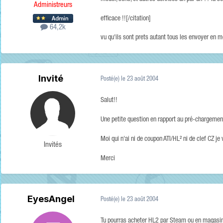
Administreurs
efficace !![/citation]
64,2k
vu qu'ils sont prets autant tous les envoyer en 
Invité
Posté(e)
le 23 août 2004
Salut!!
Une petite question en rapport au pré-chargement
Moi qui n'ai ni de coupon ATI/HL² ni de clef CZ j
Invités
Merci
EyesAngel
Posté(e)
le 23 août 2004
Tu pourras acheter HL2 par Steam ou en magasin, C