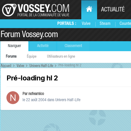
ACTUALITÉ
PORTAILS :
Valve
Steam
Counte
Forum Vossey.com
Naviguer
Activité
Classement
Forums
Équipe
Utilisateurs en ligne
Pré-loading hl 2
Accueil
Valve
Univers Half-Life
Pré-loading hl 2
Par
nofearnico
le 22 août 2004
dans
Univers Half-Life