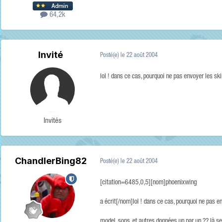
64,2k
Invité
Posté(e)
le 22 août 2004
lol ! dans ce cas, pourquoi ne pas envoyer les ski
Invités
ChandlerBing82
Posté(e)
le 22 août 2004
[citation=6485,0,5][nom]phoenixwing
a écrit[/nom]lol ! dans ce cas, pourquoi ne pas e
model, sons, et autres données un par un ?? là se