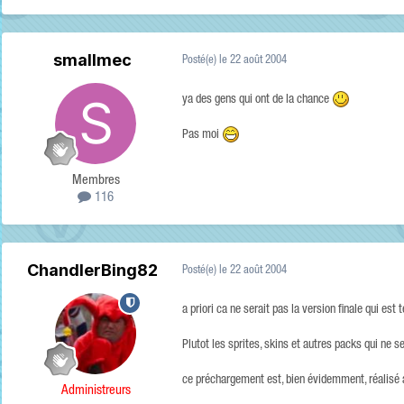
smallmec
Posté(e)
le 22 août 2004
ya des gens qui ont de la chance
Pas moi
Membres
116
ChandlerBing82
Posté(e)
le 22 août 2004
a priori ca ne serait pas la version finale qui e
Plutot les sprites, skins et autres packs qui ne ser
ce préchargement est, bien évidemment, réalisé 
Administreurs