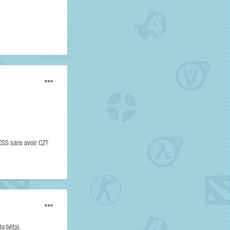
 CSS sans avoir CZ?
la béta).