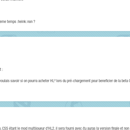
meme temps :heink: non ?
 :
e voulais savoir si on pourra acheter HL² lors du pré-chargement pour beneficier de la beta
SS étant le mod multijoueur d'HL2, il sera fourni avec (tu auras la version finale et non 