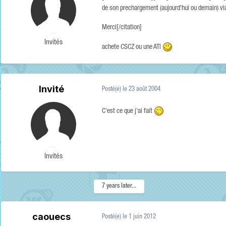
de son prechargement (aujourd'hui ou demain) via
Merci[/citation]
Invités
achete CSCZ ou une ATI
Invité
Posté(e)
le 23 août 2004
C'est ce que j'ai fait
Invités
7 years later...
caouecs
Posté(e)
le 1 juin 2012