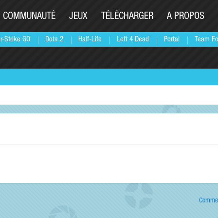
COMMUNAUTÉ
JEUX
TÉLÉCHARGER
A PROPOS
r-Strike GO
Dota 2
Half-Life
Left 4 Dead
Portal
Team Fo
Commen