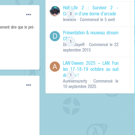
de ma recherche
RECHERCHER LES
Half-Life 2 : Survivor 2 -
RÉSULTATS DANS…
Création d'une borne d'arcade
2
levelkro
· Commencé
le 5 avril
Titres et corps
des contenus
tement dire que le pré-
Présentation & nouveau stream
Titres des
CSGO
contenus
1
Dr.KinSlayeR
· Commencé
le 22
uniquement
septembre 2015
LAN'Oween 2025 – LAN Fun
les 17-18-19 octobre au sud
de Lyon !
1
Aurelienazerty
· Commencé
le
10 septembre 2025