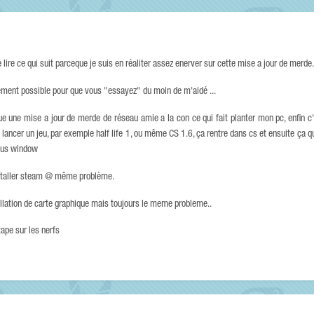
 lire ce qui suit parceque je suis en réaliter assez enerver sur cette mise a jour de merde.
ement possible pour que vous "essayez" du moin de m'aidé ...
ue une mise a jour de merde de réseau amie a la con ce qui fait planter mon pc, enfin c
lancer un jeu, par exemple half life 1, ou même CS 1.6, ça rentre dans cs et ensuite ça qui
 sous window
reinstaller steam @ même problème.
tallation de carte graphique mais toujours le meme probleme..
ape sur les nerfs