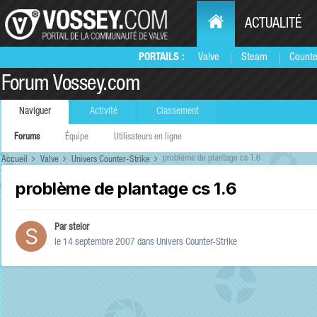
ACTUALITÉ
PORTAILS :
Valve
Steam
Counte
Forum Vossey.com
Naviguer
Activité
Classement
Forums
Équipe
Utilisateurs en ligne
problème de plantage cs 1.6
Accueil
Valve
Univers Counter-Strike
problème de plantage cs 1.6
Par
stelor
le 14 septembre 2007
dans
Univers Counter-Strike