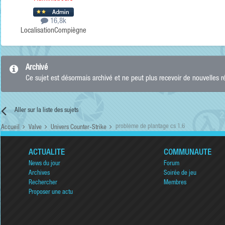
16,8k
Localisation
Compiègne
Archivé
Ce sujet est désormais archivé et ne peut plus recevoir de nouvelles 
Aller sur la liste des sujets
problème de plantage cs 1.6
Accueil
Valve
Univers Counter-Strike
ACTUALITÉ
COMMUNAUTÉ
News du jour
Forum
Archives
Soirée de jeu
Rechercher
Membres
Proposer une actu