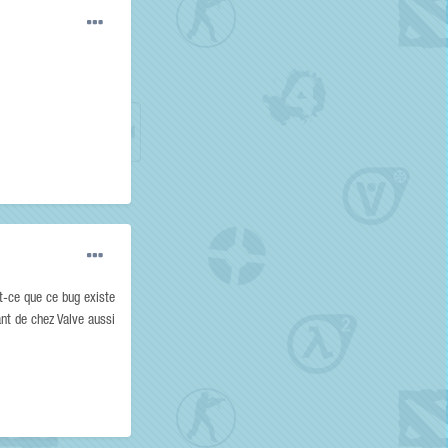
st-ce que ce bug existe
nt de chez Valve aussi