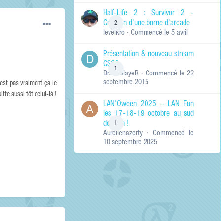
de ma recherche
RECHERCHER LES
Half-Life 2 : Survivor 2 -
RÉSULTATS DANS…
Création d'une borne d'arcade
2
levelkro
· Commencé
le 5 avril
Titres et corps
des contenus
Présentation & nouveau stream
Titres des
CSGO
contenus
1
Dr.KinSlayeR
· Commencé
le 22
uniquement
septembre 2015
'est pas vraiment ça le
tte aussi tôt celui-là !
LAN'Oween 2025 – LAN Fun
les 17-18-19 octobre au sud
de Lyon !
1
Aurelienazerty
· Commencé
le
10 septembre 2025