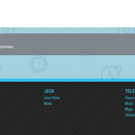
réponses.
JEUX
TÉL
Jeux Valve
Steam
Mods
Mods
Maps
Utilitai