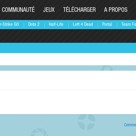
COMMUNAUTÉ
JEUX
TÉLÉCHARGER
A PROPOS
r-Strike GO
Dota 2
Half-Life
Left 4 Dead
Portal
Team Fo
Commen