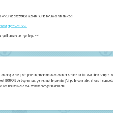
elopeur de chez VALVe a posté sur le forum de Steam ceci:
thread.php?t=597226
ur qu'il puisse corriger le pb ^^
out ton disque dur juste pour un probleme avec counter strike? As tu Revolution Script? E
st BOURRE de bug en tout genre, moi le premier j'ai pu le constater, et ces incompeta
heures une nouvelle MAJ venant corriger la derniere...