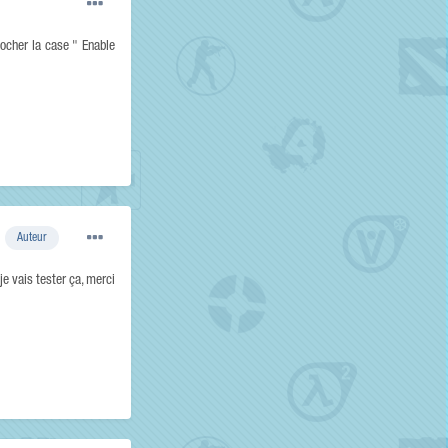
écocher la case " Enable
Auteur
 je vais tester ça, merci