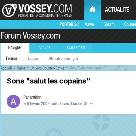
ACTUALITÉ
PORTAILS :
Valve
Steam
Counte
Forum Vossey.com
Naviguer
Activité
Classement
Forums
Équipe
Utilisateurs en ligne
Sons "salut les copains"
Accueil
Valve
Univers Counter-Strike
Sons "salut les copains"
Par
anakinn
le 6 février 2008
dans
Univers Counter-Strike