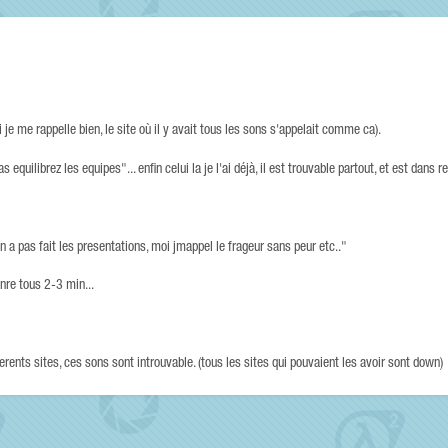
 je me rappelle bien, le site où il y avait tous les sons s'appelait comme ca).
quilibrez les equipes"... enfin celui la je l'ai déjà, il est trouvable partout, et est dans re
on a pas fait les presentations, moi jmappel le frageur sans peur etc.."
enre tous 2-3 min...
erents sites, ces sons sont introuvable. (tous les sites qui pouvaient les avoir sont down)