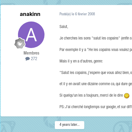
anakinn
Posté(e)
le 6 février 2008
Salut,
Je cherches les sons "salut les copains" (enfin si
Par exemple il y a "He les copains vous voulez pas e
Membres
272
Mais il y en a d'autres, genre:
"Salut les copains, j'espere que vous allez bien, 
et il y en avait une dizaine comme ca, qui dure g
Si quelqu'un les a toujours, merci de le dire
PS: J'ai cherché longtemps sur google, et sur diff
4 years later...