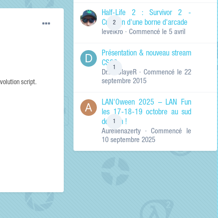
de ma recherche
RECHERCHER LES
Half-Life 2 : Survivor 2 -
RÉSULTATS DANS…
Création d'une borne d'arcade
2
levelkro
· Commencé
le 5 avril
Titres et corps
des contenus
Présentation & nouveau stream
Titres des
CSGO
contenus
1
Dr.KinSlayeR
· Commencé
le 22
uniquement
septembre 2015
volution script.
LAN'Oween 2025 – LAN Fun
les 17-18-19 octobre au sud
de Lyon !
1
Aurelienazerty
· Commencé
le
10 septembre 2025