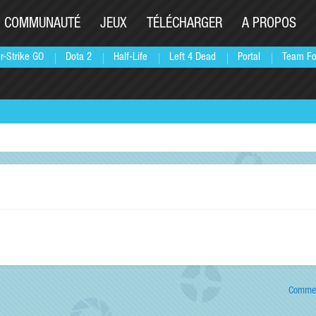
COMMUNAUTÉ
JEUX
TÉLÉCHARGER
A PROPOS
r-Strike GO
Dota 2
Half-Life
Left 4 Dead
Portal
Team Fo
Commen