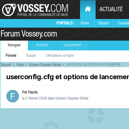
ACTUALITÉ
PORTAILS :
Valve
Steam
Counte
Forum Vossey.com
Naviguer
Activité
Classement
Forums
Équipe
Utilisateurs en ligne
userconfig.cfg et options de lancement
Accueil
Valve
Univers Counter-Strike
userconfig.cfg et options de lanceme
Par
Fascia
le 2 février 2008
dans
Univers Counter-Strike