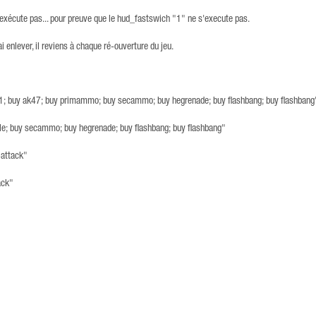
s'exécute pas... pour preuve que le hud_fastswich "1" ne s'execute pas.
enlever, il reviens à chaque ré-ouverture du jeu.
a1; buy ak47; buy primammo; buy secammo; buy hegrenade; buy flashbang; buy flashbang
gle; buy secammo; buy hegrenade; buy flashbang; buy flashbang"
attack"
ack"