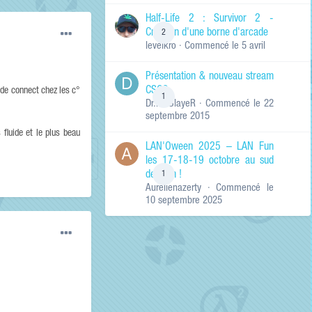
de ma recherche
RECHERCHER LES
Half-Life 2 : Survivor 2 -
RÉSULTATS DANS…
Création d'une borne d'arcade
2
levelkro
· Commencé
le 5 avril
Titres et corps
des contenus
Présentation & nouveau stream
Titres des
CSGO
contenus
de connect chez les c°
1
Dr.KinSlayeR
· Commencé
le 22
uniquement
septembre 2015
fluide et le plus beau
LAN'Oween 2025 – LAN Fun
les 17-18-19 octobre au sud
de Lyon !
1
Aurelienazerty
· Commencé
le
10 septembre 2025