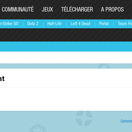
COMMUNAUTÉ
JEUX
TÉLÉCHARGER
A PROPOS
r-Strike GO
Dota 2
Half-Life
Left 4 Dead
Portal
Team Fo
nt
Commen