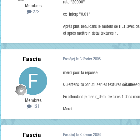
rate "20000"
Membres
272
ex_interp "0.01"
Après plus beau dans le moteur de HL1, avec des 
et après mettre r_detailtextures 1.
Fascia
Posté(e)
le 3 février 2008
merci pour ta reponse...
Qu'entens-tu par utiliser les textures détaillées
En attendant je mes r_detailtextures 1 dans mon
Membres
131
Merci
Fascia
Posté(e)
le 3 février 2008