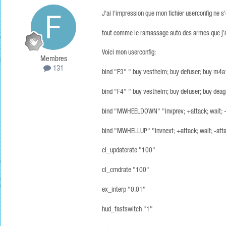
J'ai l'impression que mon fichier userconfig ne 
tout comme le ramassage auto des armes que j'ai 
Voici mon userconfig:
Membres
131
bind "F3" " buy vesthelm; buy defuser; buy m4
bind "F4" " buy vesthelm; buy defuser; buy dea
bind "MWHEELDOWN" "invprev; +attack; wait; -
bind "MWHELLUP" "invnext; +attack; wait; -att
cl_updaterate "100"
cl_cmdrate "100"
ex_interp "0.01"
hud_fastswitch "1"