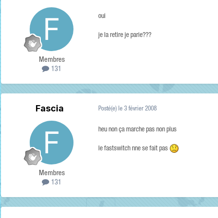
oui
je la retire je parie???
Membres
131
Fascia
Posté(e)
le 3 février 2008
heu non ça marche pas non plus
le fastswitch nne se fait pas
Membres
131