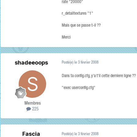
rate "20000"
r_detailtextures "1"
Mais que se passe t-il ??
Merci
shadeeoops
Posté(e)
le 3 février 2008
Dans ta config.cfg, y'a t'il cette derniere ligne ??
"exec userconfig.cfg"
Membres
225
Fascia
Posté(e)
le 3 février 2008