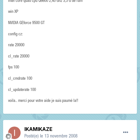
intel core quad cpu Q6600 2,40 Ghz 3,5 G de ram
win XP
NVIDIA GEforce 9500 GT
config cz:
rate 20000
cl_rate 20000
fps 100
cl_cmdrate 100
cl_updaterate 100
voila.. merci pour votre aide je suis paumé la!!
IKAMIKAZE
Posté(e)
le 13 novembre 2008