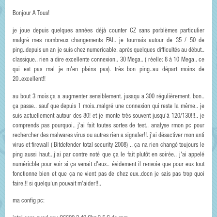
Bonjour A Tous!
je joue depuis quelques années déjà counter CZ sans porblèmes particulier
malgré mes nombreux changements FAI.. je tournais autour de 35 / 50 de
ping..depuis un an je suis chez numericable. après quelques difficultés au début..
classique.. rien a dire excellente connexion.. 30 Mega.. ( réelle: 8 à 10 Mega.. ce
qui est pas mal je m'en plains pas). très bon ping..au départ moins de
20..excellent!!
au bout 3 mois ça a augmenter sensiblement. jusaqu a 300 régulièrement. bon..
ça passe.. sauf que depuis 1 mois..malgré une connexion qui reste la même.. je
suis actuellement autour des 80! et je monte très souvent jusqu'à 120/130!!!.. je
comprends pas pourquoi.. j'ai fait toutes sortes de test.. analyse rmon pc pour
rechercher des malwares virus ou autres rien a signaler!!. j'ai désactiver mon anti
virus et firewall ( Bitdefender total security 2008) .. ça na rien changé toujours le
ping aussi haut...j'ai par contre noté que ça le fait plutôt en soirée.. j'ai appelé
numéricble pour voir si ça venait d'eux.. évidement il renvoie que pour eux tout
fonctionne bien et que ça ne vient pas de chez eux..docn je sais pas trop quoi
faire.!! si quelqu'un pouvait m'aider!!..
ma config pc: