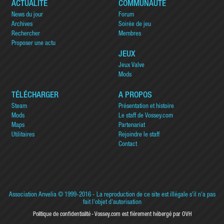
ACTUALITÉ
COMMUNAUTÉ
News du jour
Forum
Archives
Soirée de jeu
Rechercher
Membres
Proposer une actu
JEUX
Jeux Valve
Mods
TÉLÉCHARGER
A PROPOS
Steam
Présentation et histoire
Mods
Le staff de Vossey.com
Maps
Partenariat
Utilitaires
Rejoindre le staff
Contact
Association Anvelia
© 1999-2016 - La reproduction de ce site est illégale s'il n'a pas
fait l'objet d'autorisation
Politique de confidentialité
Vossey.com est fièrement hébergé par OVH