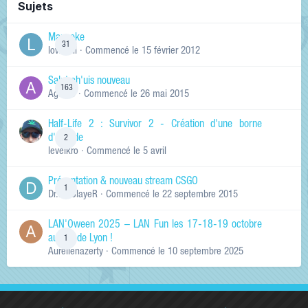
Sujets
Manneke
31
lowskill
· Commencé
le 15 février 2012
Salut ch'uis nouveau
163
Ag0Nie
· Commencé
le 26 mai 2015
Half-Life 2 : Survivor 2 - Création d'une borne
d'arcade
2
levelkro
· Commencé
le 5 avril
Présentation & nouveau stream CSGO
1
Dr.KinSlayeR
· Commencé
le 22 septembre 2015
LAN'Oween 2025 – LAN Fun les 17-18-19 octobre
au sud de Lyon !
1
Aurelienazerty
· Commencé
le 10 septembre 2025