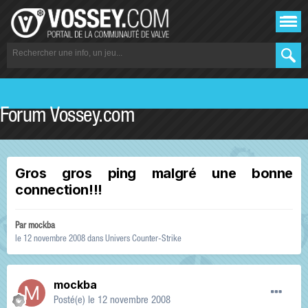
Forum Vossey.com
Gros gros ping malgré une bonne
connection!!!
Par
mockba
le 12 novembre 2008
dans
Univers Counter-Strike
mockba
Posté(e)
le 12 novembre 2008