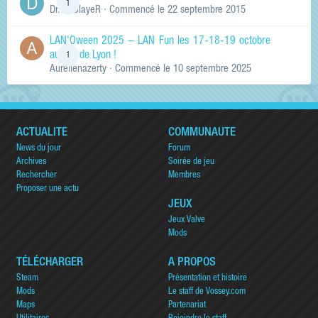
1
Dr.KinSlayeR
· Commencé
le 22 septembre 2015
LAN'Oween 2025 – LAN Fun les 17-18-19 octobre
au sud de Lyon !
1
Aurelienazerty
· Commencé
le 10 septembre 2025
ACTUALITÉ
COMMUNAUTÉ
News du jour
Forum
Archives
Soirée de jeu
Rechercher
Membres
Proposer une actu
JEUX
Jeux Valve
Mods
TÉLÉCHARGER
A PROPOS
Steam
Présentation et histoire
Mods
Le staff de Vossey.com
Maps
Partenariat