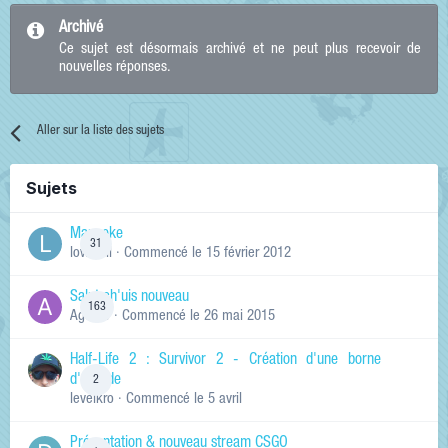
Archivé
Ce sujet est désormais archivé et ne peut plus recevoir de
nouvelles réponses.
Aller sur la liste des sujets
Sujets
Manneke
31
lowskill
· Commencé
le 15 février 2012
Salut ch'uis nouveau
163
Ag0Nie
· Commencé
le 26 mai 2015
Half-Life 2 : Survivor 2 - Création d'une borne
d'arcade
2
levelkro
· Commencé
le 5 avril
Présentation & nouveau stream CSGO