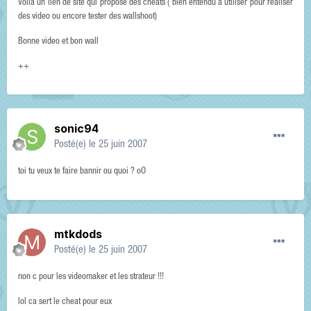
Voila un lien de site qui propose des cheats ( bien entendu à utiliser pour realiser
des video ou encore tester des wallshoot)
Bonne video et bon wall
++
sonic94
Posté(e)
le 25 juin 2007
toi tu veux te faire bannir ou quoi ? oO
mtkdods
Posté(e)
le 25 juin 2007
non c pour les videomaker et les strateur !!!
lol ca sert le cheat pour eux