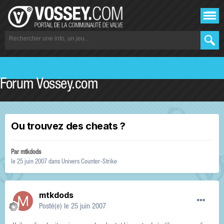
Forum Vossey.com
Ou trouvez des cheats ?
Par
mtkdods
le 25 juin 2007
dans
Univers Counter-Strike
mtkdods
Posté(e)
le 25 juin 2007