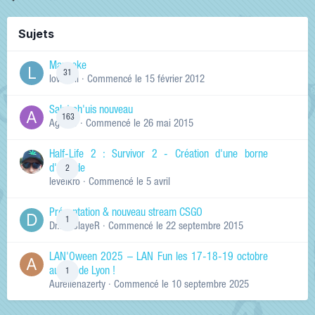
Sujets
Manneke
31
lowskill
· Commencé
le 15 février 2012
Salut ch'uis nouveau
163
Ag0Nie
· Commencé
le 26 mai 2015
Half-Life 2 : Survivor 2 - Création d'une borne
d'arcade
2
levelkro
· Commencé
le 5 avril
Présentation & nouveau stream CSGO
1
Dr.KinSlayeR
· Commencé
le 22 septembre 2015
LAN'Oween 2025 – LAN Fun les 17-18-19 octobre
au sud de Lyon !
1
Aurelienazerty
· Commencé
le 10 septembre 2025