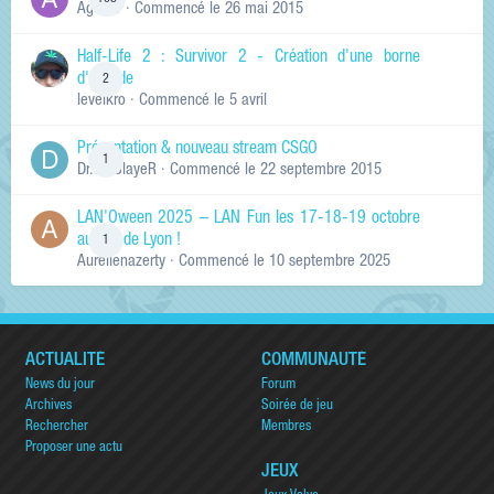
Ag0Nie
· Commencé
le 26 mai 2015
Half-Life 2 : Survivor 2 - Création d'une borne
d'arcade
2
levelkro
· Commencé
le 5 avril
Présentation & nouveau stream CSGO
1
Dr.KinSlayeR
· Commencé
le 22 septembre 2015
LAN'Oween 2025 – LAN Fun les 17-18-19 octobre
au sud de Lyon !
1
Aurelienazerty
· Commencé
le 10 septembre 2025
ACTUALITÉ
COMMUNAUTÉ
News du jour
Forum
Archives
Soirée de jeu
Rechercher
Membres
Proposer une actu
JEUX