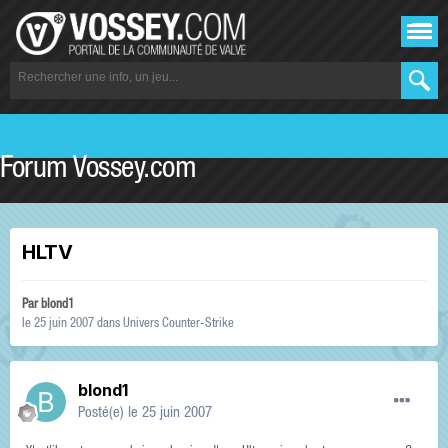
Forum Vossey.com
HLTV
Par
blond1
le 25 juin 2007
dans
Univers Counter-Strike
blond1
Posté(e)
le 25 juin 2007