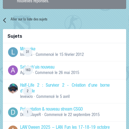
nouvelles réponses.
Aller sur la liste des sujets
Sujets
Manneke
31
lowskill
· Commencé
le 15 février 2012
Salut ch'uis nouveau
163
Ag0Nie
· Commencé
le 26 mai 2015
Half-Life 2 : Survivor 2 - Création d'une borne
d'arcade
2
levelkro
· Commencé
le 5 avril
Présentation & nouveau stream CSGO
1
Dr.KinSlayeR
· Commencé
le 22 septembre 2015
LAN'Oween 2025 – LAN Fun les 17-18-19 octobre