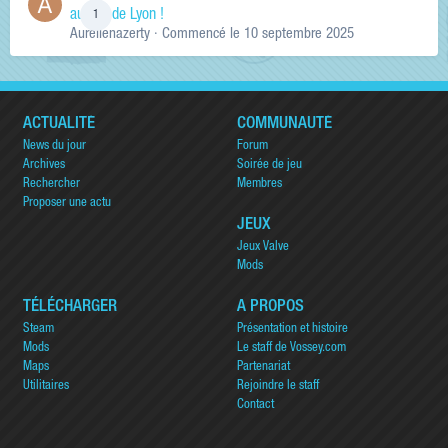
au sud de Lyon !
1
Aurelienazerty
· Commencé
le 10 septembre 2025
ACTUALITÉ
COMMUNAUTÉ
News du jour
Forum
Archives
Soirée de jeu
Rechercher
Membres
Proposer une actu
JEUX
Jeux Valve
Mods
TÉLÉCHARGER
A PROPOS
Steam
Présentation et histoire
Mods
Le staff de Vossey.com
Maps
Partenariat
Utilitaires
Rejoindre le staff
Contact