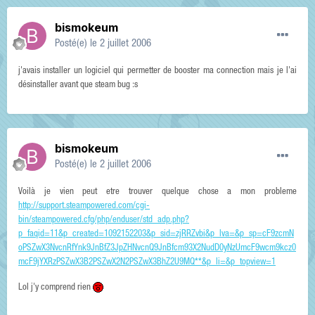
bismokeum
Posté(e)
le 2 juillet 2006
j'avais installer un logiciel qui permetter de booster ma connection mais je l'ai
désinstaller avant que steam bug :s
bismokeum
Posté(e)
le 2 juillet 2006
Voilà je vien peut etre trouver quelque chose a mon probleme
http://support.steampowered.com/cgi-
bin/steampowered.cfg/php/enduser/std_adp.php?
p_faqid=11&p_created=1092152203&p_sid=zjRRZvbi&p_lva=&p_sp=cF9zcmN
oPSZwX3NvcnRfYnk9JnBfZ3JpZHNvcnQ9JnBfcm93X2NudD0yNzUmcF9wcm9kcz0
mcF9jYXRzPSZwX3B2PSZwX2N2PSZwX3BhZ2U9MQ**&p_li=&p_topview=1
Lol j'y comprend rien