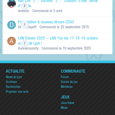
Half-Life 2 : Survivor 2 - Création d'une borne
d'arcade
2
levelkro
· Commencé
le 5 avril
Présentation & nouveau stream CSGO
1
Dr.KinSlayeR
· Commencé
le 22 septembre 2015
LAN'Oween 2025 – LAN Fun les 17-18-19 octobre
au sud de Lyon !
1
Aurelienazerty
· Commencé
le 10 septembre 2025
ACTUALITÉ
COMMUNAUTÉ
News du jour
Forum
Archives
Soirée de jeu
Rechercher
Membres
Proposer une actu
JEUX
Jeux Valve
Mods