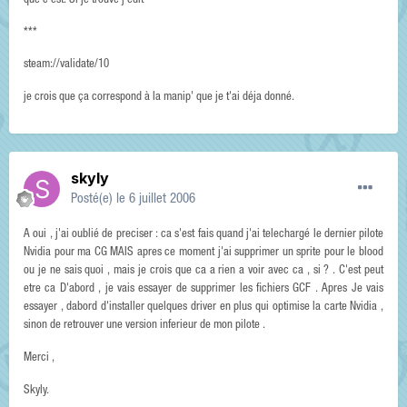
que c'est. Si je trouve j'edit
***
steam://validate/10
je crois que ça correspond à la manip' que je t'ai déja donné.
skyly
Posté(e)
le 6 juillet 2006
A oui , j'ai oublié de preciser : ca s'est fais quand j'ai telechargé le dernier pilote
Nvidia pour ma CG MAIS apres ce moment j'ai supprimer un sprite pour le blood
ou je ne sais quoi , mais je crois que ca a rien a voir avec ca , si ? . C'est peut
etre ca D'abord , je vais essayer de supprimer les fichiers GCF . Apres Je vais
essayer , dabord d'installer quelques driver en plus qui optimise la carte Nvidia ,
sinon de retrouver une version inferieur de mon pilote .
Merci ,
Skyly.