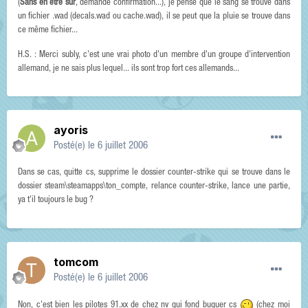
(
Sans en être sûr
, demande confirmation...), je pense que le sang se trouve dans
un fichier .wad (decals.wad ou cache.wad), il se peut que la pluie se trouve dans
ce même fichier...
H.S. : Merci subly, c'est une vrai photo d'un membre d'un groupe d'intervention
allemand, je ne sais plus lequel... ils sont trop fort ces allemands...
ayoris
Posté(e)
le 6 juillet 2006
Dans se cas, quitte cs, supprime le dossier counter-strike qui se trouve dans le
dossier steam\steamapps\ton_compte, relance counter-strike, lance une partie,
ya t'il toujours le bug ?
tomcom
Posté(e)
le 6 juillet 2006
Non, c'est bien les pilotes 91.xx de chez nv qui fond buguer cs
(chez moi