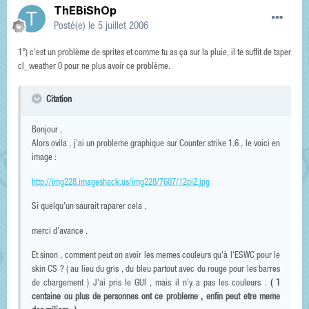
ThEBiShOp
Posté(e)
le 5 juillet 2006
1°) c'est un problème de sprites et comme tu as ça sur la pluie, il te suffit de taper
cl_weather 0 pour ne plus avoir ce problème.
Citation
Bonjour ,
Alors ovila , j'ai un probleme graphique sur Counter strike 1.6 , le voici en
image :
http://img228.imageshack.us/img228/7607/12pi2.jpg
Si quelqu'un saurait raparer cela ,
merci d'avance .
Et sinon , comment peut on avoir les memes couleurs qu'à l'ESWC pour le
skin CS ? ( au lieu du gris , du bleu partout avec du rouge pour les barres
de chargement ) J'ai pris le GUI , mais il n'y a pas les couleurs .
( 1
centaine ou plus de personnes ont ce probleme , enfin peut etre meme