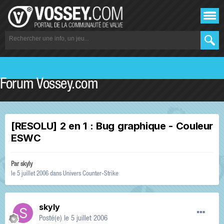
Forum Vossey.com
[RESOLU] 2 en 1 : Bug graphique - Couleur
ESWC
Par
skyly
le 5 juillet 2006
dans
Univers Counter-Strike
skyly
Posté(e)
le 5 juillet 2006