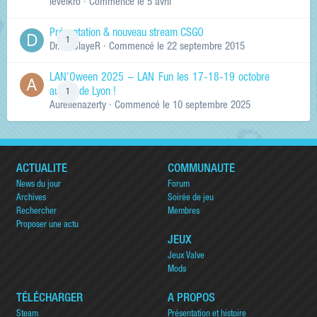
levelkro
· Commencé
le 5 avril
Présentation & nouveau stream CSGO
1
Dr.KinSlayeR
· Commencé
le 22 septembre 2015
LAN'Oween 2025 – LAN Fun les 17-18-19 octobre
au sud de Lyon !
1
Aurelienazerty
· Commencé
le 10 septembre 2025
ACTUALITÉ
COMMUNAUTÉ
News du jour
Forum
Archives
Soirée de jeu
Rechercher
Membres
Proposer une actu
JEUX
Jeux Valve
Mods
TÉLÉCHARGER
A PROPOS
Steam
Présentation et histoire