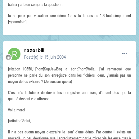
bah si j ai bien compris la question...
tu ne peux pas visualiser une démo 1.5 si tu lances cs 1.6 tout simplement
[:spamafote]
razorbill
Posté(e)
le 15 juin 2004
[citation=10550,1][nom]SupJewBag a écrit[/nom]Voila, j'ai remarqué que
personne ne parle du son enregistré dans les fichiers .dem, y'aurais pas un
moyen de les extraire ? (Je suis sur que si)
C'est très fastidieux de devoir les enregistrer au micro, d'autant plus que la
qualité devient vite affreuse.
Voila merci
[/citation]Salut,
Il n'a pas aucun moyen d'extraire le 'son' d'une démo. Par contre il existe un
procédé un peu développé que l'enregistrement par le micro via les enceintes à