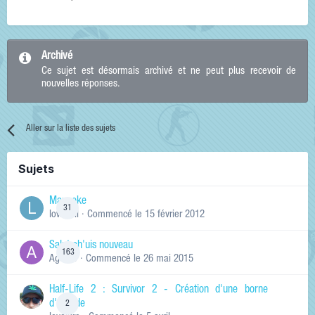
Archivé
Ce sujet est désormais archivé et ne peut plus recevoir de
nouvelles réponses.
Aller sur la liste des sujets
Sujets
Manneke
31
lowskill
· Commencé
le 15 février 2012
Salut ch'uis nouveau
163
Ag0Nie
· Commencé
le 26 mai 2015
Half-Life 2 : Survivor 2 - Création d'une borne
d'arcade
2