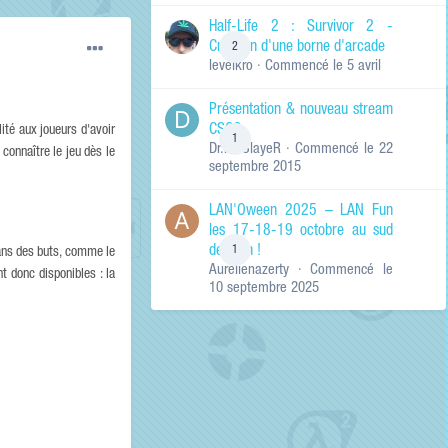
de ma recherche
RECHERCHER LES
Half-Life 2 : Survivor 2 -
RÉSULTATS DANS…
Création d'une borne d'arcade
2
levelkro
· Commencé
le 5 avril
Titres et corps
des contenus
Présentation & nouveau stream
Titres des
CSGO
contenus
ité aux joueurs d'avoir
1
Dr.KinSlayeR
· Commencé
le 22
uniquement
 connaître le jeu dès le
septembre 2015
LAN'Oween 2025 – LAN Fun
les 17-18-19 octobre au sud
de Lyon !
1
dans des buts, comme le
Aurelienazerty
· Commencé
le
t donc disponibles : la
10 septembre 2025