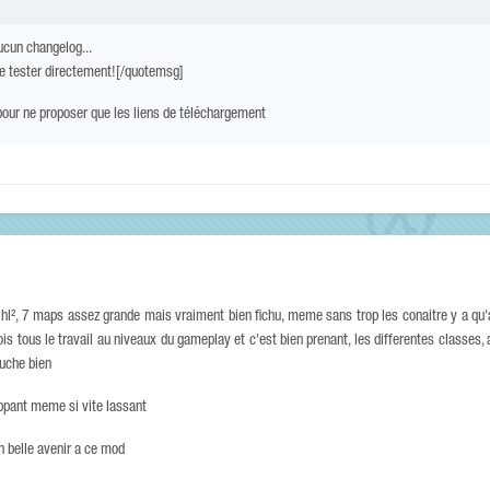
 aucun changelog...
 le tester directement![/quotemsg]
1, pour ne proposer que les liens de téléchargement
r hl², 7 maps assez grande mais vraiment bien fichu, meme sans trop les conaitre y a q
ois tous le travail au niveaux du gameplay et c'est bien prenant, les differentes classes,
touche bien
ppant meme si vite lassant
un belle avenir a ce mod