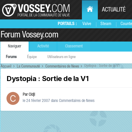
ACTUALITÉ
PORTAILS :
Valve
Steam
Counte
Forum Vossey.com
Naviguer
Activité
Classement
Forums
Équipe
Utilisateurs en ligne
Dystopia : Sortie de la V1
Accueil
La Communauté
Commentaires de News
Dystopia : Sortie de la V1
Par
Cidji
le 24 février 2007
dans
Commentaires de News