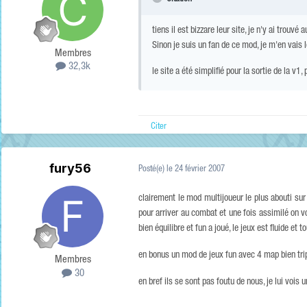
tiens il est bizzare leur site, je n'y ai trouvé
Sinon je suis un fan de ce mod, je m'en vais
Membres
32,3k
le site a été simplifié pour la sortie de la v
Citer
fury56
Posté(e)
le 24 février 2007
clairement le mod multijoueur le plus abouti su
pour arriver au combat et une fois assimilé on v
bien équilibre et fun a joué, le jeux est fluide et 
en bonus un mod de jeux fun avec 4 map bien tri
Membres
30
en bref ils se sont pas foutu de nous, je lui vois 