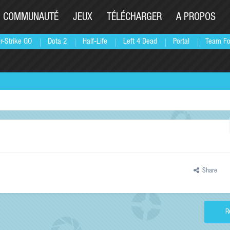
COMMUNAUTÉ
JEUX
TÉLÉCHARGER
A PROPOS
r-Strike GO
Dota 2
Half-Life
Left 4 Dead
Portal
Team Fo
Share
R