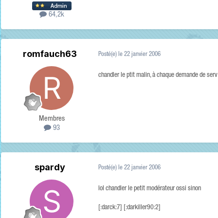
64,2k
romfauch63
Posté(e)
le 22 janvier 2006
chandler le ptit malin, à chaque demande de serv i
Membres
93
spardy
Posté(e)
le 22 janvier 2006
lol chandler le petit modérateur ossi sinon
[:darck:7] [:darkiller90:2]