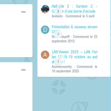
de ma recherche
RECHERCHER LES
Half-Life 2 : Survivor 2 -
RÉSULTATS DANS…
Création d'une borne d'arcade
2
levelkro
· Commencé
le 5 avril
Titres et corps
des contenus
Présentation & nouveau stream
Titres des
CSGO
contenus
1
Dr.KinSlayeR
· Commencé
le 22
uniquement
septembre 2015
LAN'Oween 2025 – LAN Fun
les 17-18-19 octobre au sud
de Lyon !
1
Aurelienazerty
· Commencé
le
10 septembre 2025