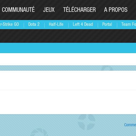
COMMUNAUTÉ
JEUX
TÉLÉCHARGER
A PROPOS
r-Strike GO
Dota 2
Half-Life
Left 4 Dead
Portal
Team Fo
Commen