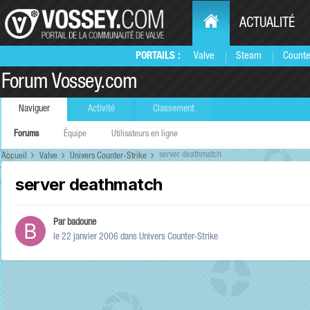
ACTUALITÉ
PORTAILS :
Valve
Steam
Counte
Forum Vossey.com
Naviguer
Activité
Classement
Forums
Équipe
Utilisateurs en ligne
server deathmatch
Accueil
Valve
Univers Counter-Strike
server deathmatch
Par
badoune
le 22 janvier 2006
dans
Univers Counter-Strike