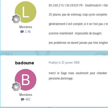
80.248.210.136:28325 FR - DeatHmatcH |-0b
20 places, pas de votemap, map cycle complete
généralement il est complet, si il ne l'est pas c'es
Membres
2,4k
(comme maintenant : impossible de bouger)
(les problèmes ne durent jamais pas très longte
badoune
Posté(e)
le 22 janvier 2006
merci le Sage mais seulement pour chandler 
personne.dommage.
Membres
462