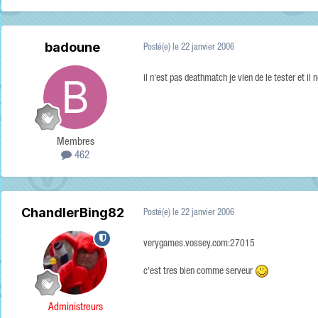
badoune
Posté(e)
le 22 janvier 2006
il n'est pas deathmatch je vien de le tester et il n
Membres
462
ChandlerBing82
Posté(e)
le 22 janvier 2006
verygames.vossey.com:27015
c'est tres bien comme serveur
Administreurs