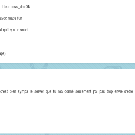
n-| team css_dm ON
 avec maps fun
t qu'il y a un souci
mps)
c'est bien sympa le server que tu ma donné seulement j'ai pas trop envie d'etre 