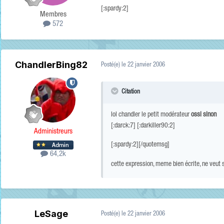
[:spardy:2]
Membres
572
ChandlerBing82
Posté(e)
le 22 janvier 2006
Citation
lol chandler le petit modérateur
ossi sinon
[:darck:7] [:darkiller90:2]
Administreurs
[:spardy:2][/quotemsg]
64,2k
cette expression, meme bien écrite, ne veut st
LeSage
Posté(e)
le 22 janvier 2006