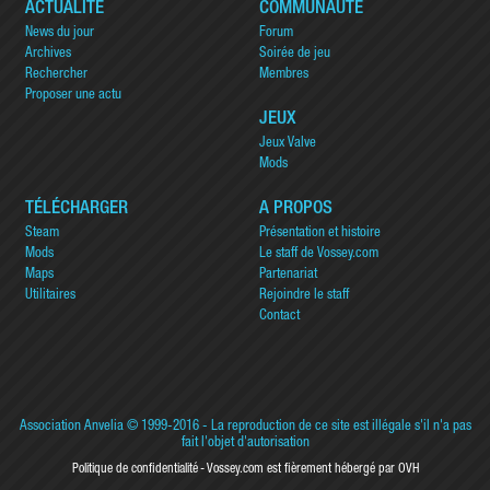
ACTUALITÉ
COMMUNAUTÉ
News du jour
Forum
Archives
Soirée de jeu
Rechercher
Membres
Proposer une actu
JEUX
Jeux Valve
Mods
TÉLÉCHARGER
A PROPOS
Steam
Présentation et histoire
Mods
Le staff de Vossey.com
Maps
Partenariat
Utilitaires
Rejoindre le staff
Contact
Association Anvelia
© 1999-2016 - La reproduction de ce site est illégale s'il n'a pas
fait l'objet d'autorisation
Politique de confidentialité
Vossey.com est fièrement hébergé par OVH