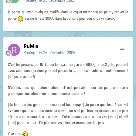
Posté(e)
le 25 décembre 2005
je pense qu'avec quelques modifs (dans le cfg et materiels) on peut y arriver je
pense
essaie le rate 30000 dans la console pour voir si ca va mieux.
RuMix
Posté(e)
le 25 décembre 2005
C'est les processeurs INTEL qui font ça , moi j'ai une 6800gt + un 3 gHz , pourtant
avec cette configuration pourtant puissante ... j'ai des affaiblissements énormes !
(30 fps en action !)
N'oubliez pas que l'alimentation est indispensable pour un pc , une carte
graphique sous alimentée ne fonctionnera pas bien !
(Surtout que les geforce 6 demandent beaucoup !) Je pense que les p4 (socket
478 ainsi que les processeurs qui suivent ne sont pas très performants sur ce jeux
: /) Les processeurs réssents doivent l'etre beaucoups plus , les 775 ( intel ) et 939
(amd) pour les citer . De plus amd est plus performant sur les jeux ...
Vive amd