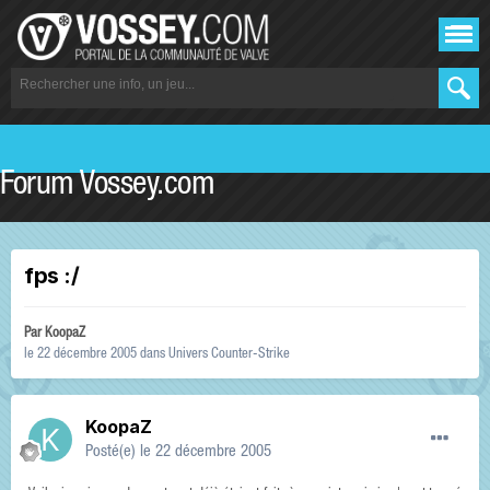
Forum Vossey.com
fps :/
Par
KoopaZ
le 22 décembre 2005
dans
Univers Counter-Strike
KoopaZ
Posté(e)
le 22 décembre 2005