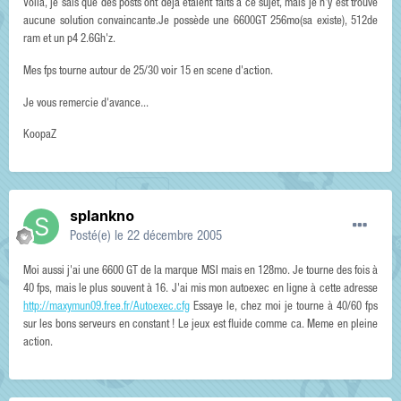
Voila, je sais que des posts ont déjà étaient faits à ce sujet, mais je n'y est trouvé
aucune solution convaincante.Je possède une 6600GT 256mo(sa existe), 512de
ram et un p4 2.6Gh'z.
Mes fps tourne autour de 25/30 voir 15 en scene d'action.
Je vous remercie d'avance...
KoopaZ
splankno
Posté(e)
le 22 décembre 2005
Moi aussi j'ai une 6600 GT de la marque MSI mais en 128mo. Je tourne des fois à
40 fps, mais le plus souvent à 16. J'ai mis mon autoexec en ligne à cette adresse
http://maxymun09.free.fr/Autoexec.cfg
Essaye le, chez moi je tourne à 40/60 fps
sur les bons serveurs en constant ! Le jeux est fluide comme ca. Meme en pleine
action.