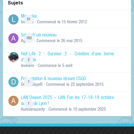
Sujets
Manneke
31
lowskill
· Commencé
le 15 février 2012
Salut ch'uis nouveau
163
Ag0Nie
· Commencé
le 26 mai 2015
Half-Life 2 : Survivor 2 - Création d'une borne
d'arcade
2
levelkro
· Commencé
le 5 avril
Présentation & nouveau stream CSGO
1
Dr.KinSlayeR
· Commencé
le 22 septembre 2015
LAN'Oween 2025 – LAN Fun les 17-18-19 octobre
au sud de Lyon !
1
Aurelienazerty
· Commencé
le 10 septembre 2025