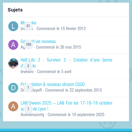
Sujets
Manneke
31
lowskill
· Commencé
le 15 février 2012
Salut ch'uis nouveau
163
Ag0Nie
· Commencé
le 26 mai 2015
Half-Life 2 : Survivor 2 - Création d'une borne
d'arcade
2
levelkro
· Commencé
le 5 avril
Présentation & nouveau stream CSGO
1
Dr.KinSlayeR
· Commencé
le 22 septembre 2015
LAN'Oween 2025 – LAN Fun les 17-18-19 octobre
au sud de Lyon !
1
Aurelienazerty
· Commencé
le 10 septembre 2025