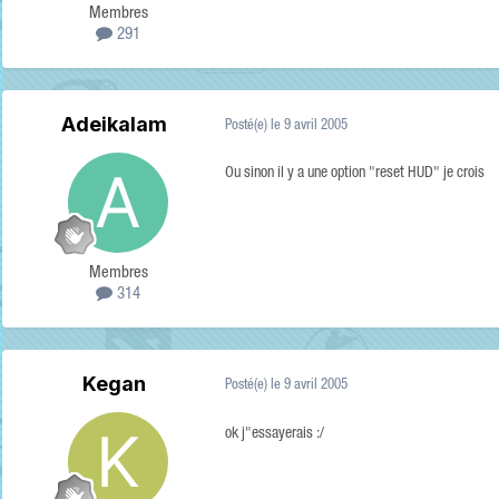
Membres
291
Adeikalam
Posté(e)
le 9 avril 2005
Ou sinon il y a une option "reset HUD" je crois
Membres
314
Kegan
Posté(e)
le 9 avril 2005
ok j"essayerais :/