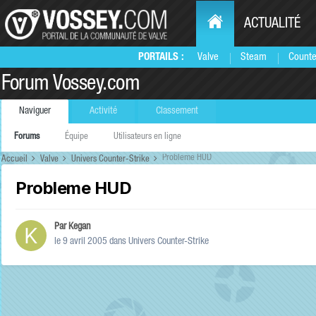
ACTUALITÉ
PORTAILS :
Valve
Steam
Counte
Forum Vossey.com
Naviguer
Activité
Classement
Forums
Équipe
Utilisateurs en ligne
Probleme HUD
Accueil
Valve
Univers Counter-Strike
Probleme HUD
Par
Kegan
le 9 avril 2005
dans
Univers Counter-Strike