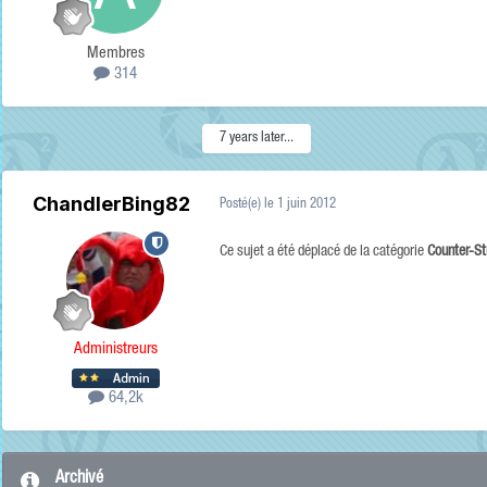
Membres
314
7 years later...
ChandlerBing82
Posté(e)
le 1 juin 2012
Ce sujet a été déplacé de la catégorie
Counter-St
Administreurs
64,2k
Archivé