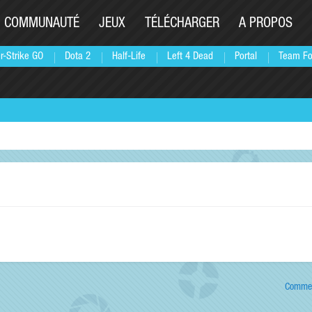
COMMUNAUTÉ
JEUX
TÉLÉCHARGER
A PROPOS
r-Strike GO
Dota 2
Half-Life
Left 4 Dead
Portal
Team Fo
Commen