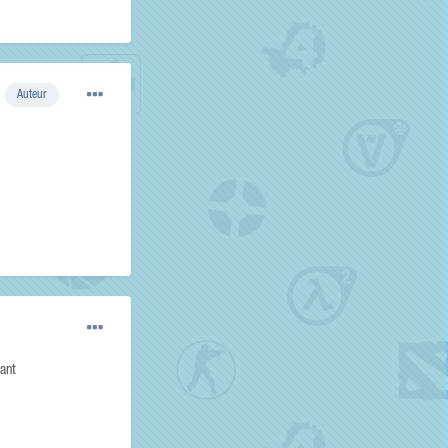
Auteur
vant