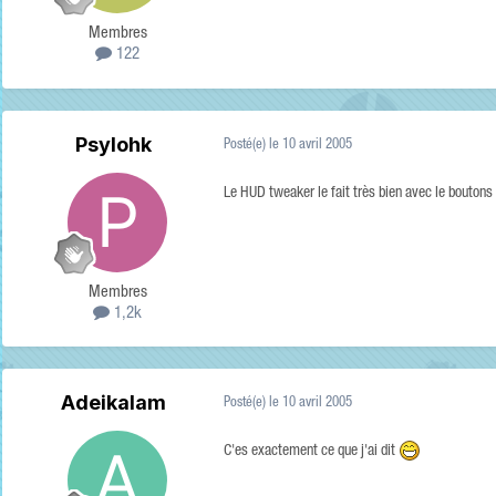
Membres
122
Psylohk
Posté(e)
le 10 avril 2005
Le HUD tweaker le fait très bien avec le boutons 
Membres
1,2k
Adeikalam
Posté(e)
le 10 avril 2005
C'es exactement ce que j'ai dit