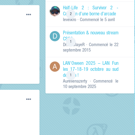
de ma recherche
RECHERCHER LES
Half-Life 2 : Survivor 2 -
RÉSULTATS DANS…
Création d'une borne d'arcade
2
levelkro
· Commencé
le 5 avril
Titres et corps
des contenus
Présentation & nouveau stream
Titres des
CSGO
contenus
1
Dr.KinSlayeR
· Commencé
le 22
uniquement
septembre 2015
LAN'Oween 2025 – LAN Fun
les 17-18-19 octobre au sud
de Lyon !
1
Aurelienazerty
· Commencé
le
10 septembre 2025