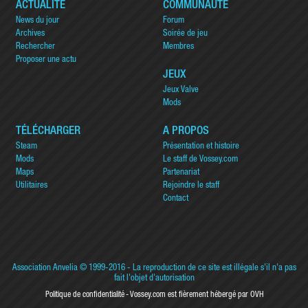
ACTUALITÉ
COMMUNAUTÉ
News du jour
Forum
Archives
Soirée de jeu
Rechercher
Membres
Proposer une actu
JEUX
Jeux Valve
Mods
TÉLÉCHARGER
A PROPOS
Steam
Présentation et histoire
Mods
Le staff de Vossey.com
Maps
Partenariat
Utilitaires
Rejoindre le staff
Contact
Association Anvelia
© 1999-2016 - La reproduction de ce site est illégale s'il n'a pas
fait l'objet d'autorisation
Politique de confidentialité
Vossey.com est fièrement hébergé par OVH