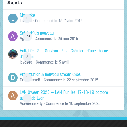
Sujets
Manneke
31
lowskill
· Commencé
le 15 février 2012
Salut ch'uis nouveau
163
Ag0Nie
· Commencé
le 26 mai 2015
Half-Life 2 : Survivor 2 - Création d'une borne
d'arcade
2
levelkro
· Commencé
le 5 avril
Présentation & nouveau stream CSGO
1
Dr.KinSlayeR
· Commencé
le 22 septembre 2015
LAN'Oween 2025 – LAN Fun les 17-18-19 octobre
au sud de Lyon !
1
Aurelienazerty
· Commencé
le 10 septembre 2025