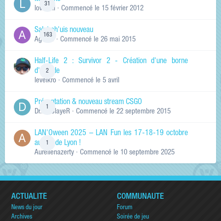
31
lowskill
· Commencé
le 15 février 2012
Salut ch'uis nouveau
163
Ag0Nie
· Commencé
le 26 mai 2015
Half-Life 2 : Survivor 2 - Création d'une borne
d'arcade
2
levelkro
· Commencé
le 5 avril
Présentation & nouveau stream CSGO
1
Dr.KinSlayeR
· Commencé
le 22 septembre 2015
LAN'Oween 2025 – LAN Fun les 17-18-19 octobre
au sud de Lyon !
1
Aurelienazerty
· Commencé
le 10 septembre 2025
ACTUALITÉ
COMMUNAUTÉ
News du jour
Forum
Archives
Soirée de jeu