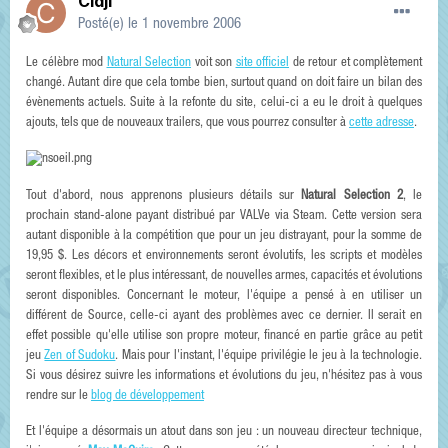
Cidji
Posté(e)
le 1 novembre 2006
Le célèbre mod
Natural Selection
voit son
site officiel
de retour et complètement
changé. Autant dire que cela tombe bien, surtout quand on doit faire un bilan des
évènements actuels. Suite à la refonte du site, celui-ci a eu le droit à quelques
ajouts, tels que de nouveaux trailers, que vous pourrez consulter à
cette adresse
.
Tout d'abord, nous apprenons plusieurs détails sur
Natural Selection 2
, le
prochain stand-alone payant distribué par VALVe via Steam. Cette version sera
autant disponible à la compétition que pour un jeu distrayant, pour la somme de
19,95 $. Les décors et environnements seront évolutifs, les scripts et modèles
seront flexibles, et le plus intéressant, de nouvelles armes, capacités et évolutions
seront disponibles. Concernant le moteur, l'équipe a pensé à en utiliser un
différent de Source, celle-ci ayant des problèmes avec ce dernier. Il serait en
effet possible qu'elle utilise son propre moteur, financé en partie grâce au petit
jeu
Zen of Sudoku
. Mais pour l'instant, l'équipe privilégie le jeu à la technologie.
Si vous désirez suivre les informations et évolutions du jeu, n'hésitez pas à vous
rendre sur le
blog de développement
Et l'équipe a désormais un atout dans son jeu : un nouveau directeur technique,