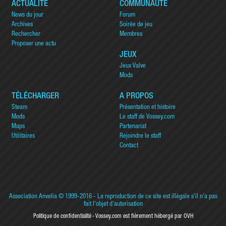
ACTUALITÉ
COMMUNAUTÉ
News du jour
Forum
Archives
Soirée de jeu
Rechercher
Membres
Proposer une actu
JEUX
Jeux Valve
Mods
TÉLÉCHARGER
A PROPOS
Steam
Présentation et histoire
Mods
Le staff de Vossey.com
Maps
Partenariat
Utilitaires
Rejoindre le staff
Contact
Association Anvelia
© 1999-2016 - La reproduction de ce site est illégale s'il n'a pas
fait l'objet d'autorisation
Politique de confidentialité
Vossey.com est fièrement hébergé par OVH