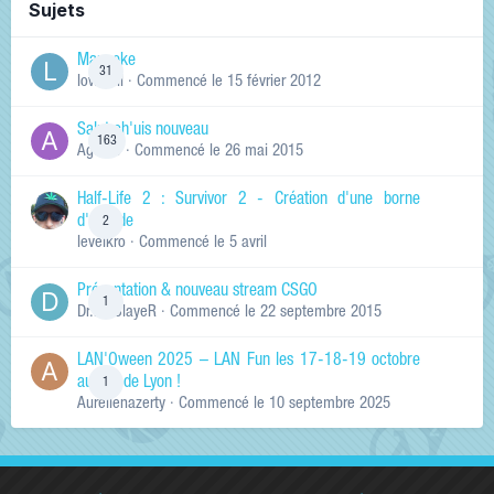
Sujets
Manneke
31
lowskill
· Commencé
le 15 février 2012
Salut ch'uis nouveau
163
Ag0Nie
· Commencé
le 26 mai 2015
Half-Life 2 : Survivor 2 - Création d'une borne
d'arcade
2
levelkro
· Commencé
le 5 avril
Présentation & nouveau stream CSGO
1
Dr.KinSlayeR
· Commencé
le 22 septembre 2015
LAN'Oween 2025 – LAN Fun les 17-18-19 octobre
au sud de Lyon !
1
Aurelienazerty
· Commencé
le 10 septembre 2025