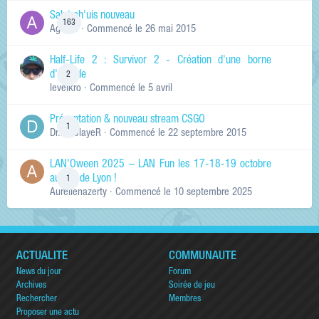
Salut ch'uis nouveau
163
Ag0Nie
· Commencé
le 26 mai 2015
Half-Life 2 : Survivor 2 - Création d'une borne
d'arcade
2
levelkro
· Commencé
le 5 avril
Présentation & nouveau stream CSGO
1
Dr.KinSlayeR
· Commencé
le 22 septembre 2015
LAN'Oween 2025 – LAN Fun les 17-18-19 octobre
au sud de Lyon !
1
Aurelienazerty
· Commencé
le 10 septembre 2025
ACTUALITÉ
COMMUNAUTÉ
News du jour
Forum
Archives
Soirée de jeu
Rechercher
Membres
Proposer une actu