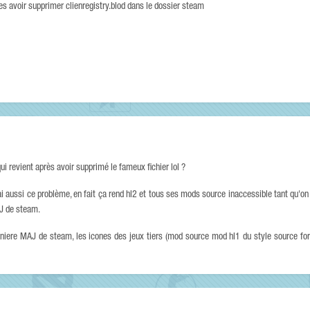
res avoir supprimer clienregistry.blod dans le dossier steam
i revient après avoir supprimé le fameux fichier lol ?
'ai aussi ce problème, en fait ça rend hl2 et tous ses mods source inaccessible tant qu'on
AJ de steam.
rniere MAJ de steam, les icones des jeux tiers (mod source mod hl1 du style source fort