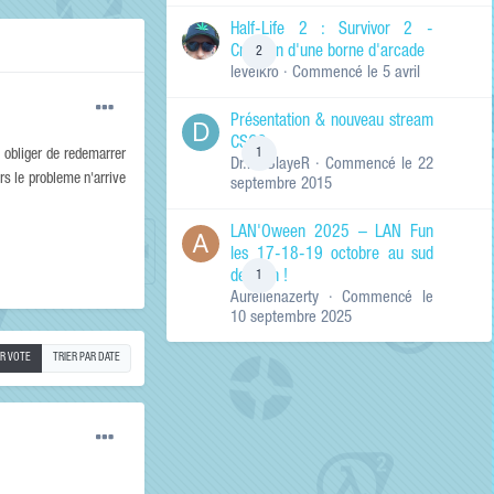
de ma recherche
RECHERCHER LES
Half-Life 2 : Survivor 2 -
RÉSULTATS DANS…
Création d'une borne d'arcade
2
levelkro
· Commencé
le 5 avril
Titres et corps
des contenus
Présentation & nouveau stream
Titres des
CSGO
contenus
1
s obliger de redemarrer
Dr.KinSlayeR
· Commencé
le 22
uniquement
ors le probleme n'arrive
septembre 2015
LAN'Oween 2025 – LAN Fun
les 17-18-19 octobre au sud
de Lyon !
1
Aurelienazerty
· Commencé
le
10 septembre 2025
AR VOTE
TRIER PAR DATE