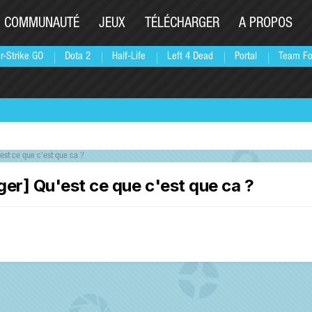
COMMUNAUTÉ
JEUX
TÉLÉCHARGER
A PROPOS
r-Strike GO
Dota 2
Half-Life
Left 4 Dead
Portal
Team Fo
est ce que c'est que ca ?
ger] Qu'est ce que c'est que ca ?