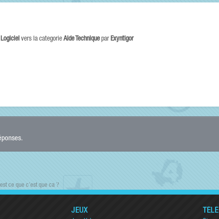
e
Logiciel
vers la categorie
Aide Technique
par
Exyntigor
réponses.
est ce que c'est que ca ?
JEUX
TÉL