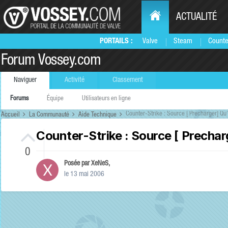
ACTUALITÉ
PORTAILS :
Valve
Steam
Counte
Forum Vossey.com
Naviguer
Activité
Classement
Forums
Équipe
Utilisateurs en ligne
Counter-Strike : Source [ Precharger] Qu'
Accueil
La Communauté
Aide Technique
Counter-Strike : Source [ Prechar
0
Posée par
XeNeS
,
le 13 mai 2006