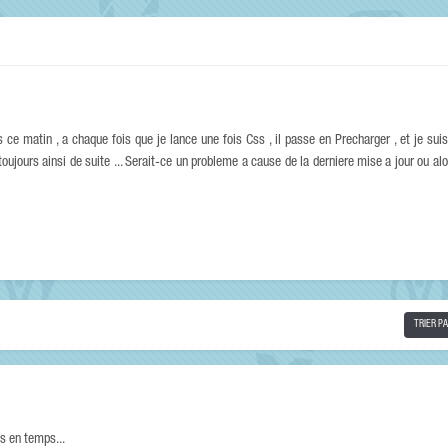
ce matin , a chaque fois que je lance une fois Css , il passe en Precharger , et je sui
toujours ainsi de suite ... Serait-ce un probleme a cause de la derniere mise a jour ou al
TRIER P
ps en temps...