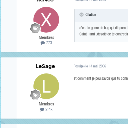
Posté(e)
le 14 mai 2006
Citation
c'est le genre de bug qui dispara
Salut l'ami , desolé de te contredi
Membres
773
LeSage
Posté(e)
le 14 mai 2006
et comment je peu savoir que tu conna
Membres
2,4k