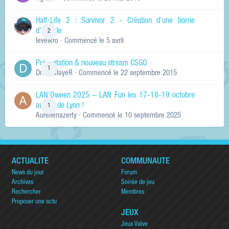
Half-Life 2 : Survivor 2 - Création d'une borne
d'arcade
2
levelkro
· Commencé
le 5 avril
Présentation & nouveau stream CSGO
1
Dr.KinSlayeR
· Commencé
le 22 septembre 2015
LAN'Oween 2025 – LAN Fun les 17-18-19 octobre
au sud de Lyon !
1
Aurelienazerty
· Commencé
le 10 septembre 2025
ACTUALITÉ
COMMUNAUTÉ
News du jour
Forum
Archives
Soirée de jeu
Rechercher
Membres
Proposer une actu
JEUX
Jeux Valve