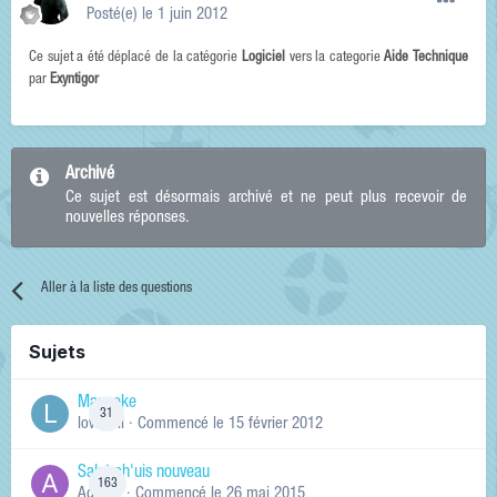
Posté(e)
le 1 juin 2012
Ce sujet a été déplacé de la catégorie
Logiciel
vers la categorie
Aide Technique
par
Exyntigor
Archivé
Ce sujet est désormais archivé et ne peut plus recevoir de
nouvelles réponses.
Aller à la liste des questions
Sujets
Manneke
31
lowskill
· Commencé
le 15 février 2012
Salut ch'uis nouveau
163
Ag0Nie
· Commencé
le 26 mai 2015