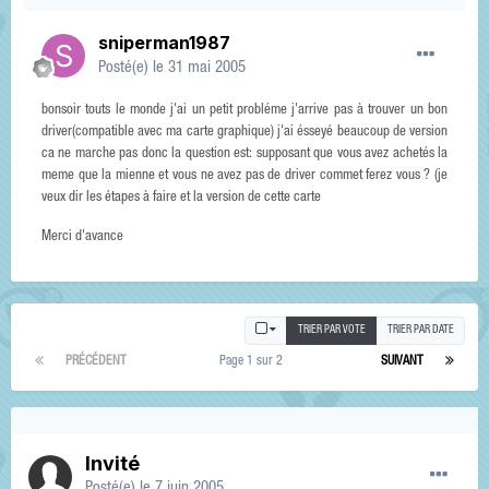
sniperman1987
Posté(e)
le 31 mai 2005
bonsoir touts le monde j'ai un petit probléme j'arrive pas à trouver un bon
driver(compatible avec ma carte graphique) j'ai ésseyé beaucoup de version
ca ne marche pas donc la question est: supposant que vous avez achetés la
meme que la mienne et vous ne avez pas de driver commet ferez vous ? (je
veux dir les étapes à faire et la version de cette carte
Merci d'avance
TRIER PAR VOTE
TRIER PAR DATE
PRÉCÉDENT
Page 1 sur 2
SUIVANT
Invité
Posté(e)
le 7 juin 2005