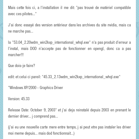
Mais cette fois ci, a l'installation il me dit: "pas trouvé de matériel compatible
avec ces pilotes..."
J'ai donc essayé des version antérieur dans les archives du site nvidia, mais ca
ne marche pas...
la "53.04_2.20wdm_win2kxp_international_whql.exe" n'a pas produit d'erreur a
l'instal, mais DOD n'accepte pas de fonctionner en opengl, donc ca a pas
marcher!!!
Que dois-je faire?
edit: et celui ci pareil: "45.33_2.13wdm_win2kxp_international_whql.exe"
"Windows XP/2000 - Graphics Driver
Version: 45.33
Release Date: October 9, 2003" et j'ai deja reinstalé depuis 2003 en prenant le
dernier driver... j comprend pas...
(j'ai eu une nouvelle carte mere entre temps, j ai peut etre pas instaler les driver
moi meme depuis... mais dod fonctionnait...)