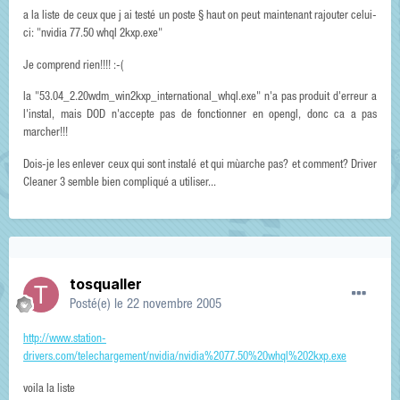
a la liste de ceux que j ai testé un poste § haut on peut maintenant rajouter celui-
ci: "nvidia 77.50 whql 2kxp.exe"
Je comprend rien!!!! :-(
la "53.04_2.20wdm_win2kxp_international_whql.exe" n'a pas produit d'erreur a
l'instal, mais DOD n'accepte pas de fonctionner en opengl, donc ca a pas
marcher!!!
Dois-je les enlever ceux qui sont instalé et qui mùarche pas? et comment? Driver
Cleaner 3 semble bien compliqué a utiliser...
tosqualler
Posté(e)
le 22 novembre 2005
http://www.station-
drivers.com/telechargement/nvidia/nvidia%2077.50%20whql%202kxp.exe
voila la liste