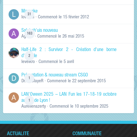
Manneke
31
lowskill
· Commencé
le 15 février 2012
Salut ch'uis nouveau
163
Ag0Nie
· Commencé
le 26 mai 2015
Half-Life 2 : Survivor 2 - Création d'une borne
d'arcade
2
levelkro
· Commencé
le 5 avril
Présentation & nouveau stream CSGO
1
Dr.KinSlayeR
· Commencé
le 22 septembre 2015
LAN'Oween 2025 – LAN Fun les 17-18-19 octobre
au sud de Lyon !
1
Aurelienazerty
· Commencé
le 10 septembre 2025
ACTUALITÉ
COMMUNAUTÉ