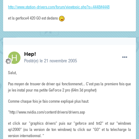
http://www.station-drivers.com/forum/viewtopic.php?p=4448#4448
et la gerfoce4 420 GO est dedans
Hep!
Posté(e)
le 21 novembre 2005
Salut,
Pas moyen de trouver de driver qui fonctionnenet... C'est pas la premiere fois que
je les instal pour ma petite GeForce 2 pro (64m 3d prophet)
Comme chaque fois je fais comme expliqué plus haut:
"http://www.nvidia.com/content/drivers/drivers.asp
et click sur "graphics drivers" puis sur "geforce and tnt2" et sur "windows
xp\2000" (ou la version de ton windows) tu click sur "GO" et tu telecharge la
version internationnal. "