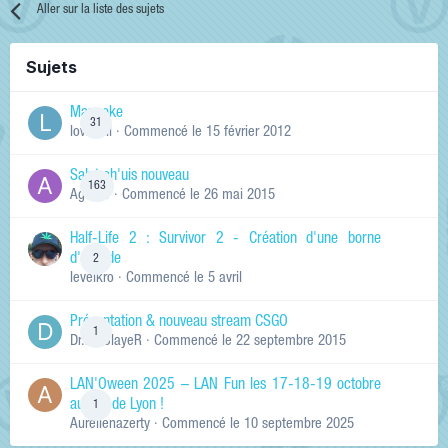
Aller sur la liste des sujets
Sujets
Manneke
31
lowskill
· Commencé
le 15 février 2012
Salut ch'uis nouveau
163
Ag0Nie
· Commencé
le 26 mai 2015
Half-Life 2 : Survivor 2 - Création d'une borne
d'arcade
2
levelkro
· Commencé
le 5 avril
Présentation & nouveau stream CSGO
1
Dr.KinSlayeR
· Commencé
le 22 septembre 2015
LAN'Oween 2025 – LAN Fun les 17-18-19 octobre
au sud de Lyon !
1
Aurelienazerty
· Commencé
le 10 septembre 2025