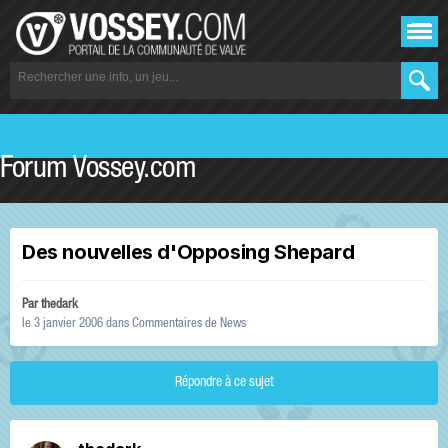
Forum Vossey.com
Des nouvelles d'Opposing Shepard
Par
thedark
le 3 janvier 2006
dans
Commentaires de News
Répondre à ce sujet