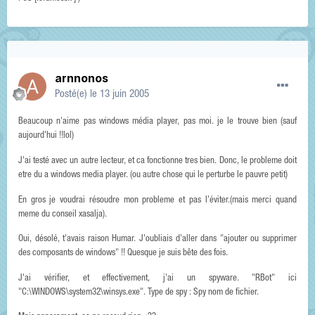
arnnonos
Posté(e)
le 13 juin 2005
Beaucoup n'aime pas windows média player, pas moi. je le trouve bien (sauf
aujourd'hui !!lol)
J'ai testé avec un autre lecteur, et ca fonctionne tres bien. Donc, le probleme doit
etre du a windows media player. (ou autre chose qui le perturbe le pauvre petit)
En gros je voudrai résoudre mon probleme et pas l'éviter.(mais merci quand
meme du conseil xasalja).
Oui, désolé, t'avais raison Humar. J'oubliais d'aller dans "ajouter ou supprimer
des composants de windows" !! Quesque je suis bête des fois.
J'ai vérifier, et effectivement, j'ai un spyware. "RBot" ici
"C:\WINDOWS\system32\winsys.exe". Type de spy : Spy nom de fichier.