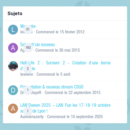
Sujets
Manneke
31
lowskill
· Commencé
le 15 février 2012
Salut ch'uis nouveau
163
Ag0Nie
· Commencé
le 26 mai 2015
Half-Life 2 : Survivor 2 - Création d'une borne
d'arcade
2
levelkro
· Commencé
le 5 avril
Présentation & nouveau stream CSGO
1
Dr.KinSlayeR
· Commencé
le 22 septembre 2015
LAN'Oween 2025 – LAN Fun les 17-18-19 octobre
au sud de Lyon !
1
Aurelienazerty
· Commencé
le 10 septembre 2025