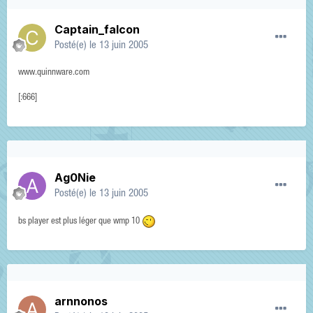
Captain_falcon
Posté(e)
le 13 juin 2005
www.quinnware.com
[:666]
Ag0Nie
Posté(e)
le 13 juin 2005
bs player est plus léger que wmp 10
arnnonos