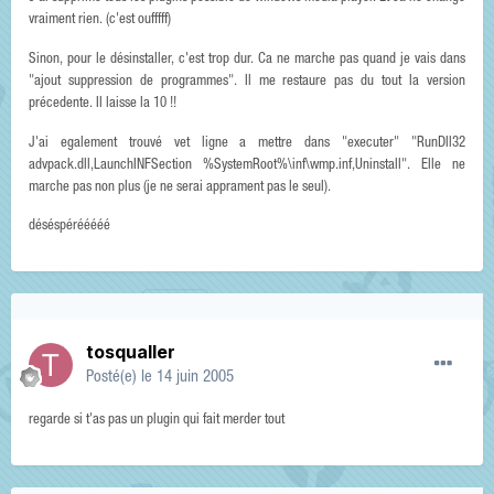
vraiment rien. (c'est oufffff)
Sinon, pour le désinstaller, c'est trop dur. Ca ne marche pas quand je vais dans
"ajout suppression de programmes". Il me restaure pas du tout la version
précedente. Il laisse la 10 !!
J'ai egalement trouvé vet ligne a mettre dans "executer" "RunDll32
advpack.dll,LaunchINFSection %SystemRoot%\inf\wmp.inf,Uninstall". Elle ne
marche pas non plus (je ne serai apprament pas le seul).
déséspérééééé
tosqualler
Posté(e)
le 14 juin 2005
regarde si t'as pas un plugin qui fait merder tout