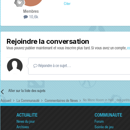
Citer
Membres
10,6k
Rejoindre la conversation
Vous pouvez publier maintenant et vous inscrire plus tard. Si vous avez un compte,
c
Répondre à ce sujet…
Aller sur la liste des sujets
No More Room in Hell : des petit
Accueil
La Communauté
Commentaires de News
ACTUALITÉ
COMMUNAUTÉ
News du jour
Forum
Archives
Soirée de jeu