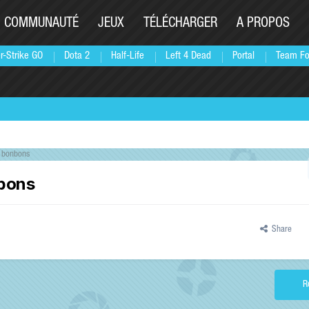
COMMUNAUTÉ
JEUX
TÉLÉCHARGER
A PROPOS
r-Strike GO
Dota 2
Half-Life
Left 4 Dead
Portal
Team Fo
s bonbons
nbons
Share
R