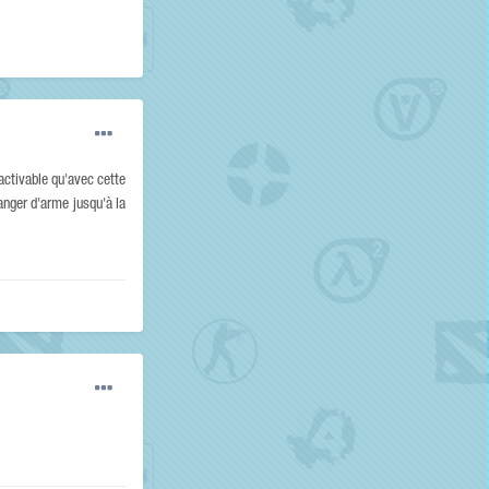
ctivable qu'avec cette
hanger d'arme jusqu'à la