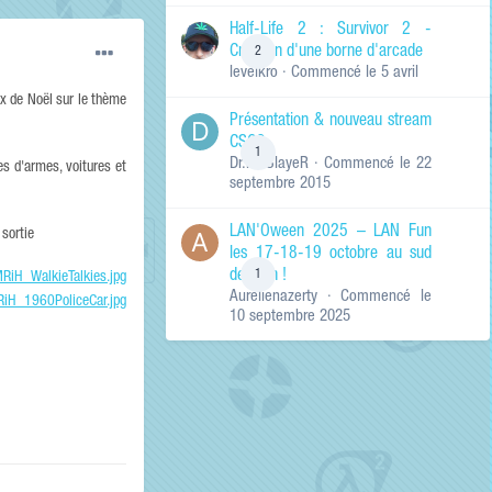
de ma recherche
RECHERCHER LES
Half-Life 2 : Survivor 2 -
RÉSULTATS DANS…
Création d'une borne d'arcade
2
levelkro
· Commencé
le 5 avril
Titres et corps
des contenus
ux de Noël sur le thème
Présentation & nouveau stream
Titres des
CSGO
contenus
1
Dr.KinSlayeR
· Commencé
le 22
uniquement
es d'armes, voitures et
septembre 2015
LAN'Oween 2025 – LAN Fun
 sortie
les 17-18-19 octobre au sud
de Lyon !
1
Aurelienazerty
· Commencé
le
10 septembre 2025