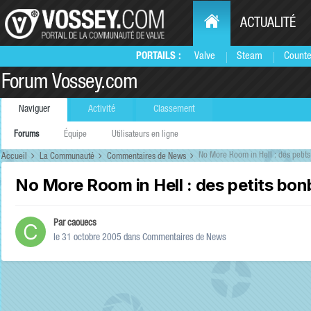
ACTUALITÉ
PORTAILS :
Valve
Steam
Counte
Forum Vossey.com
Naviguer
Activité
Classement
Forums
Équipe
Utilisateurs en ligne
No More Room in Hell : des petit
Accueil
La Communauté
Commentaires de News
No More Room in Hell : des petits bo
Par
caouecs
le 31 octobre 2005
dans
Commentaires de News