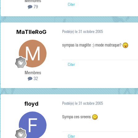
Membres
Citer
79
MaTlleRoG
Posté(e)
le 31 octobre 2005
sympas la maglite : ) mode matraque?
Citer
Membres
32
floyd
Posté(e)
le 31 octobre 2005
Sympa ces sreens
Citer