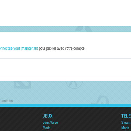
onnectez-vous maintenant
pour publier avec votre compte.
s bonbons
JEUX
TÉL
Jeux Valve
Steam
Mods
Mods