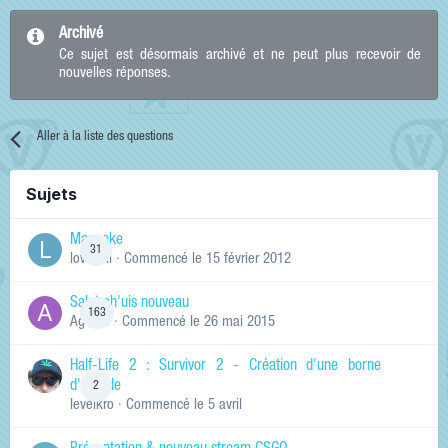
Archivé
Ce sujet est désormais archivé et ne peut plus recevoir de
nouvelles réponses.
Aller à la liste des questions
Sujets
Manneke
31
lowskill
· Commencé
le 15 février 2012
Salut ch'uis nouveau
163
Ag0Nie
· Commencé
le 26 mai 2015
Half-Life 2 : Survivor 2 - Création d'une borne
d'arcade
2
levelkro
· Commencé
le 5 avril