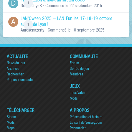
Présentation & nouveau stream CSGO
1
Dr.KinSlayeR
· Commencé
le 22 septembre 2015
LAN'Oween 2025 – LAN Fun les 17-18-19 octobre
au sud de Lyon !
1
Aurelienazerty
· Commencé
le 10 septembre 2025
ACTUALITÉ
COMMUNAUTÉ
News du jour
Forum
Archives
Soirée de jeu
Rechercher
Membres
Proposer une actu
JEUX
Jeux Valve
Mods
TÉLÉCHARGER
A PROPOS
Steam
Présentation et histoire
Mods
Le staff de Vossey.com
Maps
Partenariat