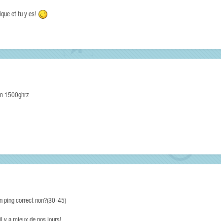
ique et tu y es!
m 1500ghrz
un ping correct non?(30-45)
il y a mieux de nos jours!