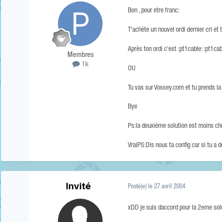
Bon , pour etre franc:
T'achète un nouvel ordi dernier cri et 
Après ton ordi c'est :pt1cable: :pt1cab
Membres
1k
OU
Tu vas sur Vossey.com et tu prends la p
Bye
Ps:la deuxième solution est moins chèr
VraiPS:Dis nous ta config car si tu a d
Invité
Posté(e)
le 27 avril 2004
xDD je suis daccord pour la 2eme sol