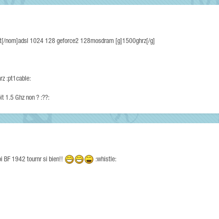
it[/nom]adsl 1024 128 geforce2 128mosdram [g]1500ghrz[/g]
rz :pt1cable:
it 1.5 Ghz non ? :??:
oi BF 1942 tournr si bien!!
:whistle: