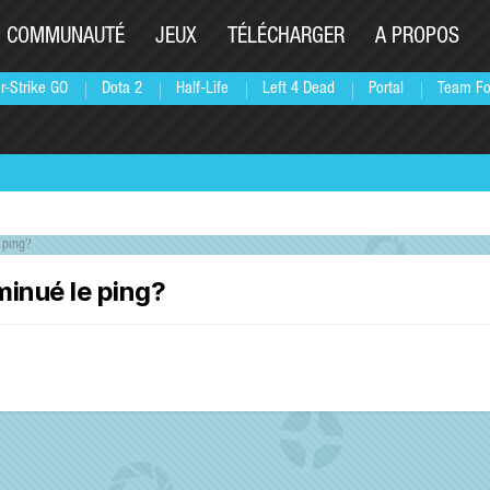
COMMUNAUTÉ
JEUX
TÉLÉCHARGER
A PROPOS
r-Strike GO
Dota 2
Half-Life
Left 4 Dead
Portal
Team Fo
 ping?
inué le ping?