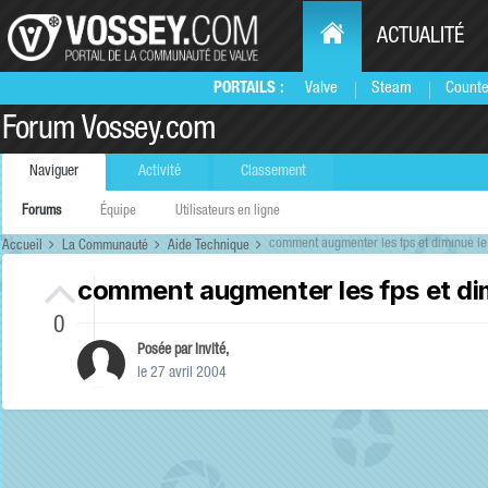
ACTUALITÉ
PORTAILS :
Valve
Steam
Counte
Forum Vossey.com
Naviguer
Activité
Classement
Forums
Équipe
Utilisateurs en ligne
comment augmenter les fps et diminué le
Accueil
La Communauté
Aide Technique
comment augmenter les fps et dim
0
Posée par Invité,
le 27 avril 2004