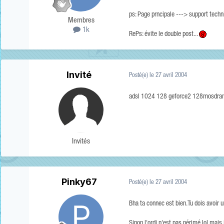
ps: Page prncipale ---> support techn
Membres
1k
RePs: évite le double post...
Invité
Posté(e)
le 27 avril 2004
adsl 1024 128 geforce2 128mosdra
Invités
Pinky67
Posté(e)
le 27 avril 2004
Bha ta connec est bien.Tu dois avoir 
Sinon l'ordi n'est pas périmé lol mais 