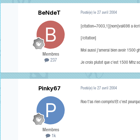
BeNdeT
Posté(e)
le 27 avril 2004
[citation=7003,1][nom]val698 a écr
[/citation]
Moi aussi j'amerai bien avoir 1500 gh
Membres
237
Je crois plutot que c'est 1500 Mhz so
Pinky67
Posté(e)
le 27 avril 2004
Roo t'as rien compris!Et c'est pourqu
Membres
1k