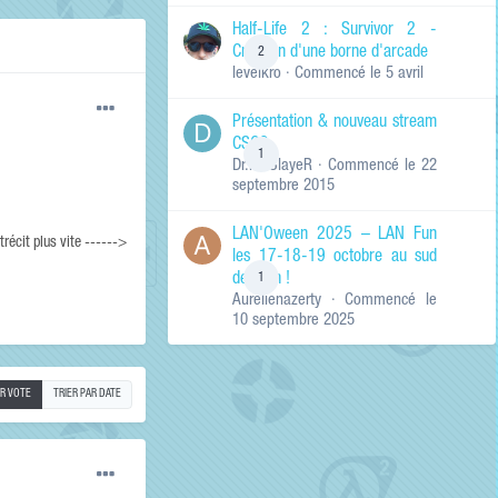
de ma recherche
RECHERCHER LES
Half-Life 2 : Survivor 2 -
RÉSULTATS DANS…
Création d'une borne d'arcade
2
levelkro
· Commencé
le 5 avril
Titres et corps
des contenus
Présentation & nouveau stream
Titres des
CSGO
contenus
1
Dr.KinSlayeR
· Commencé
le 22
uniquement
septembre 2015
LAN'Oween 2025 – LAN Fun
trécit plus vite ------>
les 17-18-19 octobre au sud
de Lyon !
1
Aurelienazerty
· Commencé
le
10 septembre 2025
AR VOTE
TRIER PAR DATE