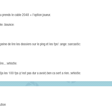
tu prends le cable 2048 + l'option joueur.
le: :bounce:
eine de lire les dossiers sur le ping et les fps! :ange: :sarcastic:
e... :whistle:
éja les 100 fps (c'est pas dur a avoir) ben ca sert a rien. :whistle:
ution