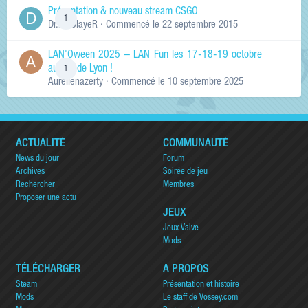
Présentation & nouveau stream CSGO
1
Dr.KinSlayeR
· Commencé
le 22 septembre 2015
LAN'Oween 2025 – LAN Fun les 17-18-19 octobre
au sud de Lyon !
1
Aurelienazerty
· Commencé
le 10 septembre 2025
ACTUALITÉ
COMMUNAUTÉ
News du jour
Forum
Archives
Soirée de jeu
Rechercher
Membres
Proposer une actu
JEUX
Jeux Valve
Mods
TÉLÉCHARGER
A PROPOS
Steam
Présentation et histoire
Mods
Le staff de Vossey.com