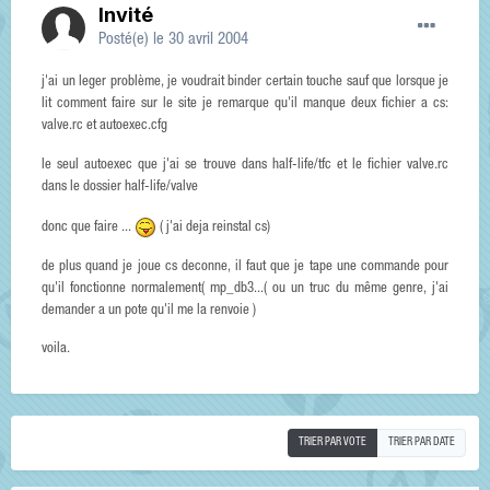
Invité
Posté(e)
le 30 avril 2004
j'ai un leger problème, je voudrait binder certain touche sauf que lorsque je
lit comment faire sur le site je remarque qu'il manque deux fichier a cs:
valve.rc et autoexec.cfg
le seul autoexec que j'ai se trouve dans half-life/tfc et le fichier valve.rc
dans le dossier half-life/valve
donc que faire ...
( j'ai deja reinstal cs)
de plus quand je joue cs deconne, il faut que je tape une commande pour
qu'il fonctionne normalement( mp_db3...( ou un truc du même genre, j'ai
demander a un pote qu'il me la renvoie )
voila.
TRIER PAR VOTE
TRIER PAR DATE