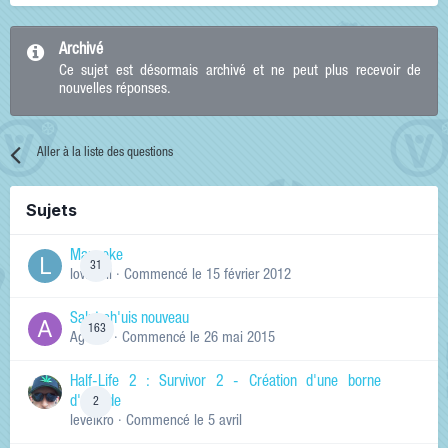
Archivé
Ce sujet est désormais archivé et ne peut plus recevoir de
nouvelles réponses.
Aller à la liste des questions
Sujets
Manneke
31
lowskill
· Commencé
le 15 février 2012
Salut ch'uis nouveau
163
Ag0Nie
· Commencé
le 26 mai 2015
Half-Life 2 : Survivor 2 - Création d'une borne
d'arcade
2
levelkro
· Commencé
le 5 avril