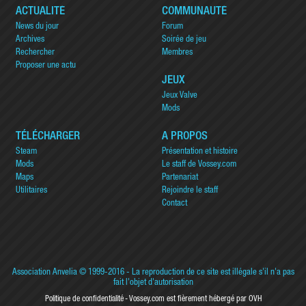
ACTUALITÉ
COMMUNAUTÉ
News du jour
Forum
Archives
Soirée de jeu
Rechercher
Membres
Proposer une actu
JEUX
Jeux Valve
Mods
TÉLÉCHARGER
A PROPOS
Steam
Présentation et histoire
Mods
Le staff de Vossey.com
Maps
Partenariat
Utilitaires
Rejoindre le staff
Contact
Association Anvelia
© 1999-2016 - La reproduction de ce site est illégale s'il n'a pas
fait l'objet d'autorisation
Politique de confidentialité
Vossey.com est fièrement hébergé par OVH