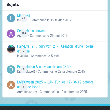
Sujets
Manneke
31
lowskill
· Commencé
le 15 février 2012
Salut ch'uis nouveau
163
Ag0Nie
· Commencé
le 26 mai 2015
Half-Life 2 : Survivor 2 - Création d'une borne
d'arcade
2
levelkro
· Commencé
le 5 avril
Présentation & nouveau stream CSGO
1
Dr.KinSlayeR
· Commencé
le 22 septembre 2015
LAN'Oween 2025 – LAN Fun les 17-18-19 octobre
au sud de Lyon !
1
Aurelienazerty
· Commencé
le 10 septembre 2025