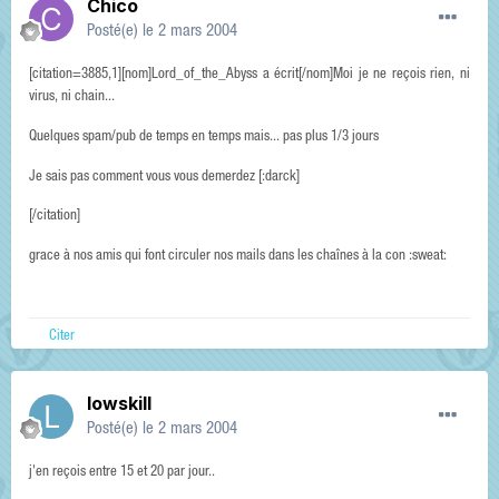
Chico
Posté(e)
le 2 mars 2004
[citation=3885,1][nom]Lord_of_the_Abyss a écrit[/nom]Moi je ne reçois rien, ni
virus, ni chain...
Quelques spam/pub de temps en temps mais... pas plus 1/3 jours
Je sais pas comment vous vous demerdez [:darck]
[/citation]
grace à nos amis qui font circuler nos mails dans les chaînes à la con :sweat:
Citer
lowskill
Posté(e)
le 2 mars 2004
j'en reçois entre 15 et 20 par jour..