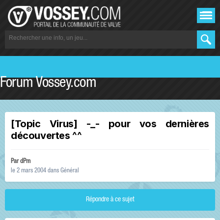
Forum Vossey.com
[Topic Virus] -_- pour vos dernières
découvertes ^^
Par
dPm
le 2 mars 2004
dans
Général
Répondre à ce sujet