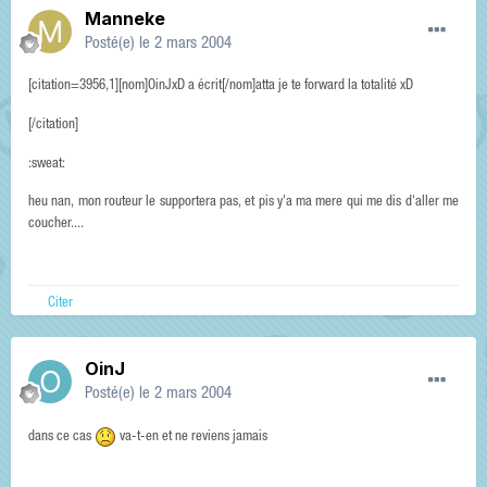
Manneke
Posté(e)
le 2 mars 2004
[citation=3956,1][nom]OinJxD a écrit[/nom]atta je te forward la totalité xD
[/citation]
:sweat:
heu nan, mon routeur le supportera pas, et pis y'a ma mere qui me dis d'aller me
coucher....
Citer
OinJ
Posté(e)
le 2 mars 2004
dans ce cas
va-t-en et ne reviens jamais