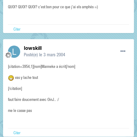
QUOI? QUOI? QUOI? c'est bon pour ce que j'ai els amphés =)
Citer
lowskill
Posté(e)
le 3 mars 2004
[citation=3954,1][nom]Manneke a écrit[/nom]
vas y lache tout
[/citation]
faut faire doucement avec OinJ.. :/
me le casse pas
Citer