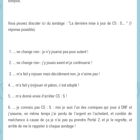
Bonjour,
Vous pouvez discuter ici du sondage : "La dernière mise à jour de CS : S... " (1
réponse possible).
1. ... ne change rien : je n'y jouerai pas pour autant !
2. ... ne change rien : j'y jouais avant et je continuerai !
3. ... m'a fait y rejouer mais décidément non, je n'aime pas !
4. ... m'a fait y (re)jouer et yabon, c'est adopté !
5. ... m'a donné envie d'arrêter CS : S !
6. ... je connais pas CS : S : moi je suis l'un des comiques qui joue à DNF et
j'assume, en même temps j'ai perdu de l'argent en l'achetant, et comble de
malchance à cause de ça je n'ai pas pu prendre Portal 2, et je le regrette, et
arrête de me le rappeler à chaque sondage !