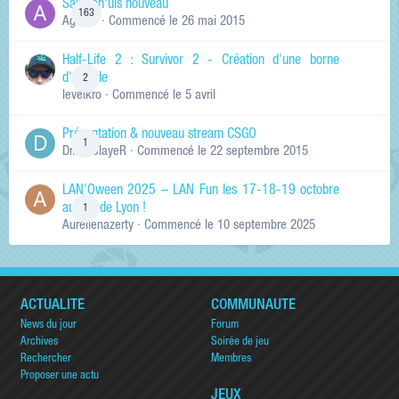
Salut ch'uis nouveau
163
Ag0Nie
· Commencé
le 26 mai 2015
Half-Life 2 : Survivor 2 - Création d'une borne
d'arcade
2
levelkro
· Commencé
le 5 avril
Présentation & nouveau stream CSGO
1
Dr.KinSlayeR
· Commencé
le 22 septembre 2015
LAN'Oween 2025 – LAN Fun les 17-18-19 octobre
au sud de Lyon !
1
Aurelienazerty
· Commencé
le 10 septembre 2025
ACTUALITÉ
COMMUNAUTÉ
News du jour
Forum
Archives
Soirée de jeu
Rechercher
Membres
Proposer une actu
JEUX