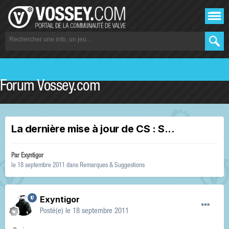
Forum Vossey.com
La dernière mise à jour de CS : S...
Par
Exyntigor
le 18 septembre 2011
dans
Remarques & Suggestions
Exyntigor
Posté(e)
le 18 septembre 2011