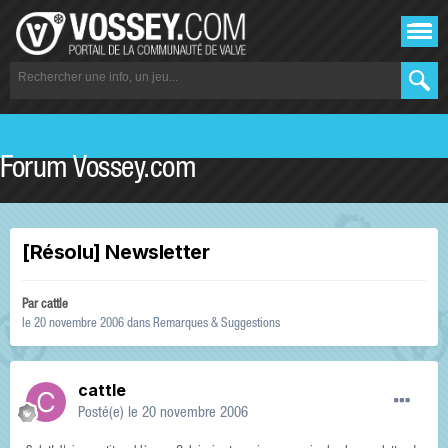
Forum Vossey.com
[Résolu] Newsletter
Par
cattle
le 20 novembre 2006
dans
Remarques & Suggestions
cattle
Posté(e)
le 20 novembre 2006