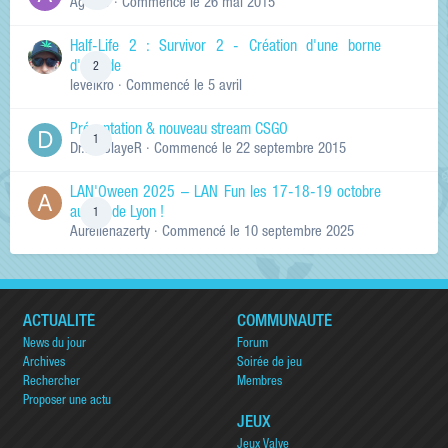
Ag0Nie
· Commencé
le 26 mai 2015
Half-Life 2 : Survivor 2 - Création d'une borne
d'arcade
2
levelkro
· Commencé
le 5 avril
Présentation & nouveau stream CSGO
1
Dr.KinSlayeR
· Commencé
le 22 septembre 2015
LAN'Oween 2025 – LAN Fun les 17-18-19 octobre
au sud de Lyon !
1
Aurelienazerty
· Commencé
le 10 septembre 2025
ACTUALITÉ
COMMUNAUTÉ
News du jour
Forum
Archives
Soirée de jeu
Rechercher
Membres
Proposer une actu
JEUX
Jeux Valve